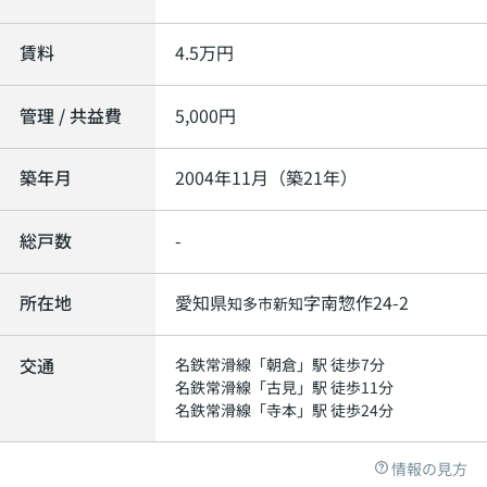
賃料
4.5
万円
管理 / 共益費
5,000円
築年月
2004年11月（築21年）
総戸数
-
所在地
愛知県
字南惣作24-2
知多市
新知
交通
名鉄常滑線
「
朝倉
」駅 徒歩7分
名鉄常滑線
「
古見
」駅 徒歩11分
名鉄常滑線
「
寺本
」駅 徒歩24分
情報の見方