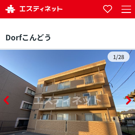
Dorfこんどう
1
/
28