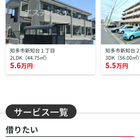
知多市新知台１丁目
知多市新知台
2LDK（44.75㎡）
3DK（56.00㎡
5.6
5.5
万円
万円
サービス一覧
借りたい