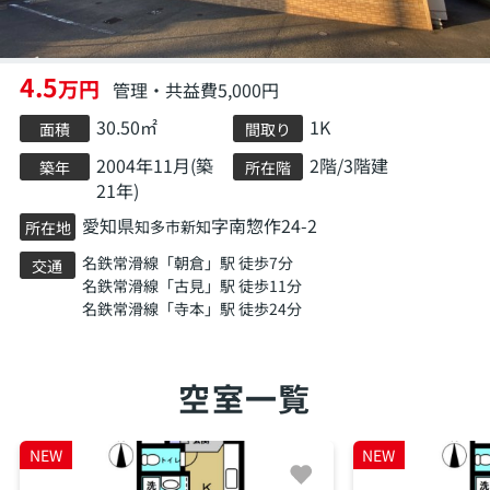
4.5
万円
管理・共益費5,000円
30.50㎡
1K
面積
間取り
2004年11月(築
2階/3階建
築年
所在階
21年)
愛知県
字南惣作24-2
知多市
新知
所在地
名鉄常滑線
「
朝倉
」駅 徒歩7分
交通
名鉄常滑線
「
古見
」駅 徒歩11分
名鉄常滑線
「
寺本
」駅 徒歩24分
空室一覧
NEW
NEW