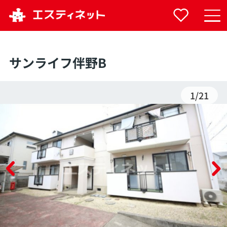
サンライフ伴野B
1
/
21