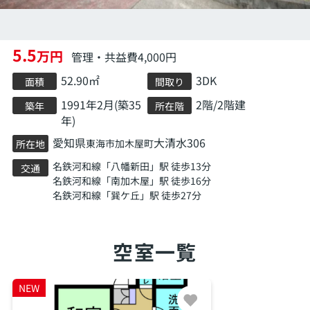
5.5
万円
管理・共益費4,000円
52.90㎡
3DK
面積
間取り
1991年2月(築35
2階/2階建
築年
所在階
年)
愛知県
大清水306
東海市
加木屋町
所在地
名鉄河和線
「
八幡新田
」駅 徒歩13分
交通
名鉄河和線
「
南加木屋
」駅 徒歩16分
名鉄河和線
「
巽ケ丘
」駅 徒歩27分
空室一覧
NEW