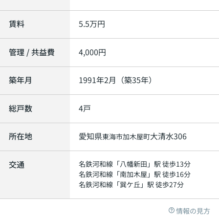
賃料
5.5
万円
管理 / 共益費
4,000円
築年月
1991年2月（築35年）
総戸数
4戸
所在地
愛知県
大清水306
東海市
加木屋町
交通
名鉄河和線
「
八幡新田
」駅 徒歩13分
名鉄河和線
「
南加木屋
」駅 徒歩16分
名鉄河和線
「
巽ケ丘
」駅 徒歩27分
情報の見方