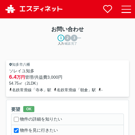
お問い合わせ
入力
確認
完了
知多市八幡
ソレイユ知多
6.4
万円
管理/共益費
3,000円
54.75㎡（2LDK）
名鉄常滑線「寺本」駅
名鉄常滑線「朝倉」駅
-
要望
OK
物件の詳細を知りたい
物件を見に行きたい