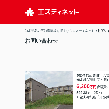
お問い
知多半島の不動産情報を探すならエスティネット
お問い合わせ
知多郡武豊町字六
知多郡武豊町字六貫山
6,200
万円
管理費
-
599.38㎡（2DK）
名鉄河和線「知多