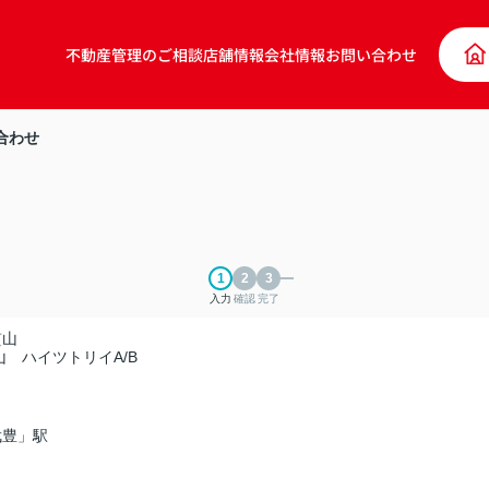
不動産管理のご相談
店舗情報
会社情報
お問い合わせ
合わせ
入力
確認
完了
貫山
 ハイツトリイA/B
武豊」駅