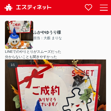
ふかやゆうり様
担当：大藪 まりな
LINEでのやりとりがスムーズだった
分からないことも聞きやすかった
1
/
1