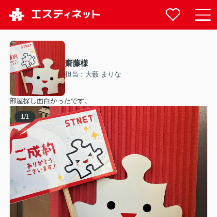
齋藤様
担当：大藪 まりな
部屋探し面白かったです。
1
/
1