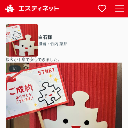
白石様
担当：竹内 菜那
接客が丁寧で安心できました。
1
/
1