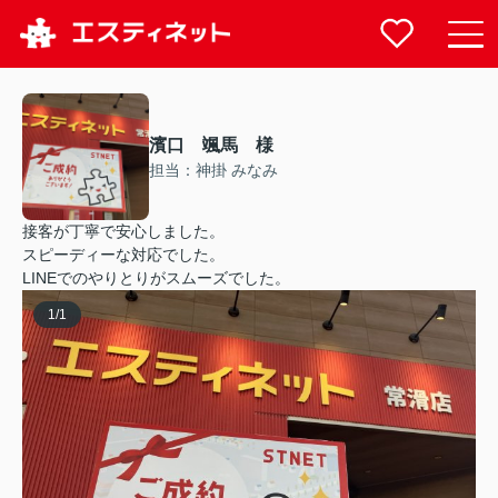
濱口 颯馬 様
担当：神掛 みなみ
接客が丁寧で安心しました。
スピーディーな対応でした。
LINEでのやりとりがスムーズでした。
1
/
1