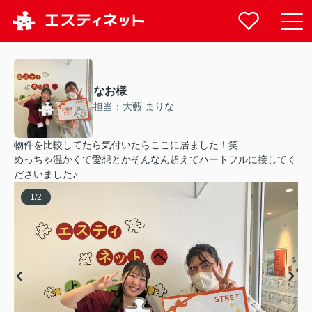
なお様
担当：大藪 まりな
物件を比較してたら気付いたらここに居ました！笑
めっちゃ温かくて愛想とかそんなん超えてハートフルに接してく
ださいました♪
1
/
2