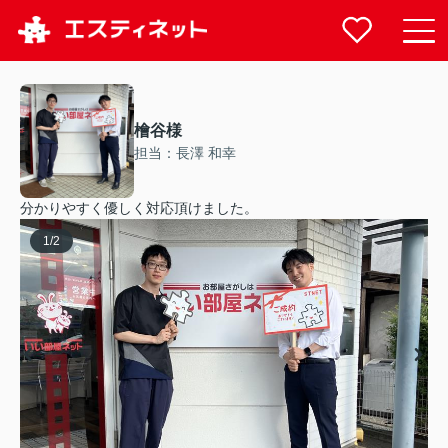
檜谷様
担当：長澤 和幸
分かりやすく優しく対応頂けました。
1
/
2