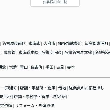
お客様の声一覧
名古屋市南区
東海市
大府市
知多郡武豊町
知多郡東浦町
|
|
|
|
|
|
線
武豊線
東海道本線
名鉄空港線
名鉄名古屋本線
名鉄築
|
|
|
|
|
朝倉
常滑
青山
住吉町
半田
古見
寺本
|
|
|
|
|
|
・一戸建て
店舗・事務所・倉庫
借地
従業員のお部屋探し
売土地
店舗・事務所・倉庫
収益物件
査定依頼
リフォーム・外壁改修