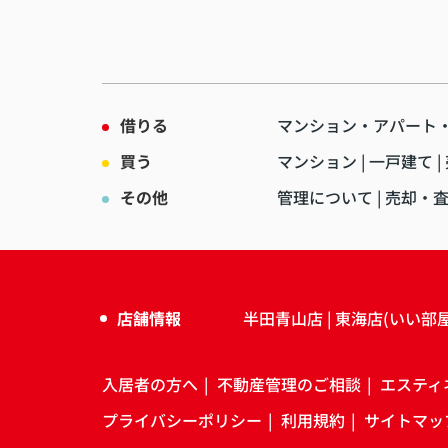
借りる
マンション・アパート
買う
マンション
一戸建て
その他
管理について
売却・
店舗情報
半田青山店
東海店(いい部
入居者の方へ
不動産管理のご相談
エスティ
プライバシーポリシー
利用規約
サイトマッ