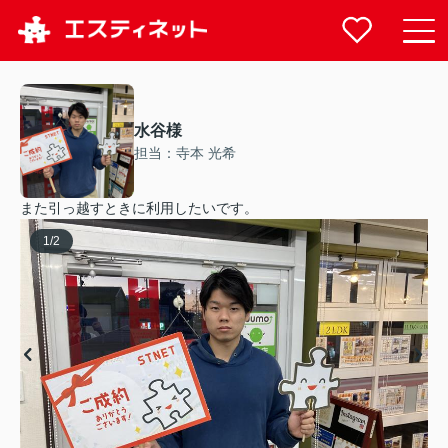
水谷様
担当：寺本 光希
また引っ越すときに利用したいです。
1
/
2