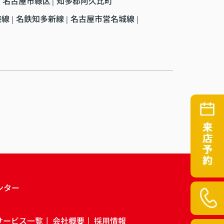
名古屋市緑区
知多郡阿久比町
|
港線
名鉄知多新線
名古屋市営名城線
|
|
|
ンター
サービス一覧
会社概要
採用情報