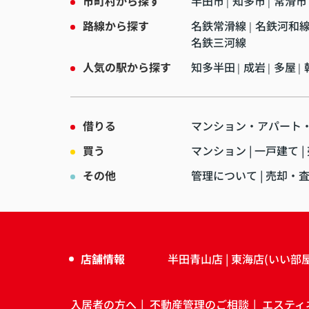
市町村から探す
半田市
知多市
常滑市
|
|
路線から探す
名鉄常滑線
名鉄河和
|
名鉄三河線
人気の駅から探す
知多半田
成岩
多屋
|
|
|
借りる
マンション・アパート
買う
マンション
一戸建て
その他
管理について
売却・
店舗情報
半田青山店
東海店(いい部
入居者の方へ
不動産管理のご相談
エスティ