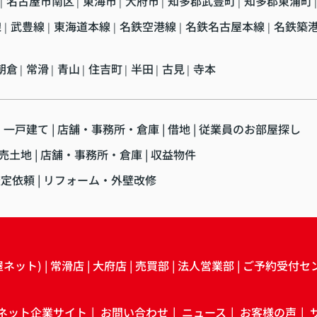
名古屋市南区
東海市
大府市
知多郡武豊町
知多郡東浦町
|
|
|
|
|
|
線
武豊線
東海道本線
名鉄空港線
名鉄名古屋本線
名鉄築
|
|
|
|
|
朝倉
常滑
青山
住吉町
半田
古見
寺本
|
|
|
|
|
|
・一戸建て
店舗・事務所・倉庫
借地
従業員のお部屋探し
売土地
店舗・事務所・倉庫
収益物件
査定依頼
リフォーム・外壁改修
屋ネット)
常滑店
大府店
売買部
法人営業部
ご予約受付セ
ネット企業サイト
お問い合わせ
ニュース
お客様の声