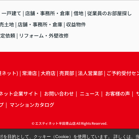
・一戸建て
店舗・事務所・倉庫
借地
従業員のお部屋探し
売土地
店舗・事務所・倉庫
収益物件
査定依頼
リフォーム・外壁改修
屋ネット)
常滑店
大府店
売買部
法人営業部
ご予約受付セ
ネット企業サイト
お問い合わせ
ニュース
お客様の声
プ
マンションカタログ
© エスティネット半田青山店 All Rights Reserved.
を目的として、クッキー（Cookie）を使用しています。
詳しくは、