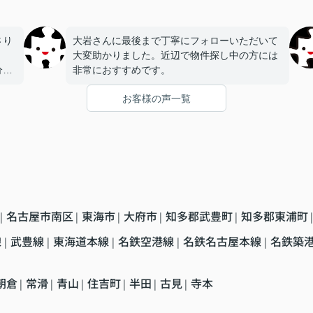
さり
大岩さんに最後まで丁寧にフォローいただいて
大変助かりました。近辺で物件探し中の方には
分か
非常におすすめです。
でき
お客様の声一覧
名古屋市南区
東海市
大府市
知多郡武豊町
知多郡東浦町
|
|
|
|
|
|
線
武豊線
東海道本線
名鉄空港線
名鉄名古屋本線
名鉄築
|
|
|
|
|
朝倉
常滑
青山
住吉町
半田
古見
寺本
|
|
|
|
|
|