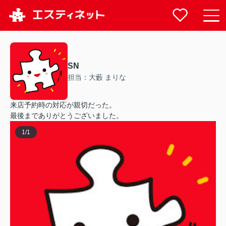
SN
担当：大藪 まりな
来店予約時の対応が親切だった。
最後までありがとうございました。
1
/
1