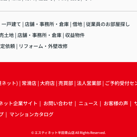
・一戸建て
店舗・事務所・倉庫
借地
従業員のお部屋探し
売土地
店舗・事務所・倉庫
収益物件
査定依頼
リフォーム・外壁改修
屋ネット)
常滑店
大府店
売買部
法人営業部
ご予約受付セ
ネット企業サイト
お問い合わせ
ニュース
お客様の声
プ
マンションカタログ
© エスティネット半田青山店 All Rights Reserved.