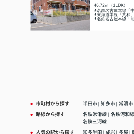
46.72㎡（1LDK）
名鉄名古屋本線「
東海道本線「共和
名鉄名古屋本線「
市町村から探す
半田市
知多市
常滑市
|
|
路線から探す
名鉄常滑線
名鉄河和
|
名鉄三河線
人気の駅から探す
知多半田
成岩
多屋
|
|
|