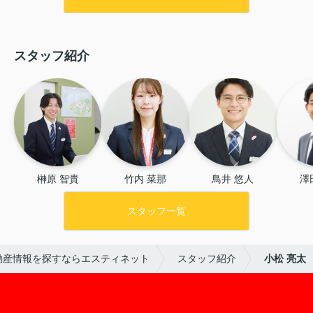
く、分からないことを丁寧に説明し
ていただけたのが印象的です。こち
らの要望にも一つひとつ親身に対応
スタッフ紹介
してくださり、最後まで安心してお
任せすることができました。全体を
通してとても満足しております。
榊原 智貴
竹内 菜那
鳥井 悠人
澤
スタッフ一覧
動産情報を探すならエスティネット
スタッフ紹介
小松 亮太