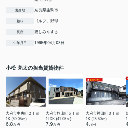
奈良県生駒市
出身地
ゴルフ、野球
趣味
親しみやすさ
長所
1995年04月03日
生年月日
小松 亮太の担当賃貸物件
大府市中央町２丁目
大府市柊山町５丁目
大府市神田町３丁目
1K (30.05㎡)
1LDK (41.05㎡)
1K (25.50㎡)
1
6.8
7.9
4
万円
万円
万円