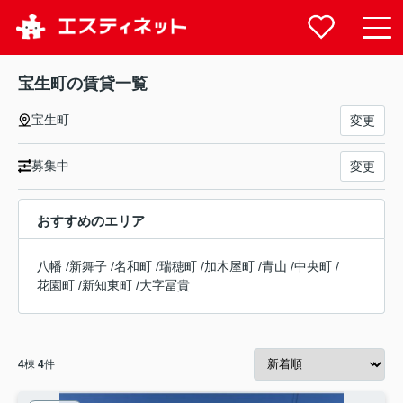
宝生町の賃貸一覧
宝生町
変更
募集中
変更
おすすめのエリア
八幡
/
新舞子
/
名和町
/
瑞穂町
/
加木屋町
/
青山
/
中央町
/
花園町
/
新知東町
/
大字冨貴
4
棟
4
件