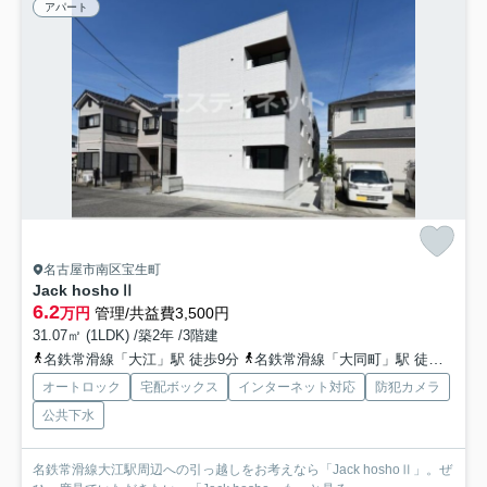
アパート
名古屋市南区宝生町
Jack hoshoⅡ
6.2
万円
管理/共益費3,500円
31.07㎡ (1LDK) /築2年 /3階建
名鉄常滑線「大江」駅 徒歩9分
名鉄常滑線「大同町」駅 徒歩17分
オートロック
宅配ボックス
インターネット対応
防犯カメラ
公共下水
名鉄常滑線大江駅周辺への引っ越しをお考えなら「Jack hoshoⅡ」。ぜ