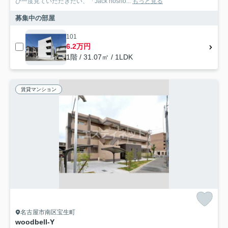
ひ一度見ていただきたい、「Jack hosho...
もっと見る
募集中の部屋
101
6.2万円
1階 / 31.07㎡ / 1LDK
賃貸マンション
名古屋市南区宝生町
woodbell-Y