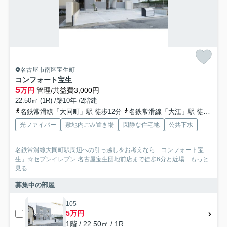
名古屋市南区宝生町
コンフォート宝生
5
万円
管理/共益費3,000円
22.50㎡ (1R) /築10年 /2階建
名鉄常滑線「大同町」駅 徒歩12分
名鉄常滑線「大江」駅 徒歩15分
光ファイバー
敷地内ごみ置き場
閑静な住宅地
公共下水
名鉄常滑線大同町駅周辺への引っ越しをお考えなら「コンフォート宝
生」☆セブンイレブン 名古屋宝生団地前店まで徒歩6分と近場...
もっと
見る
募集中の部屋
105
5万円
1階 / 22.50㎡ / 1R