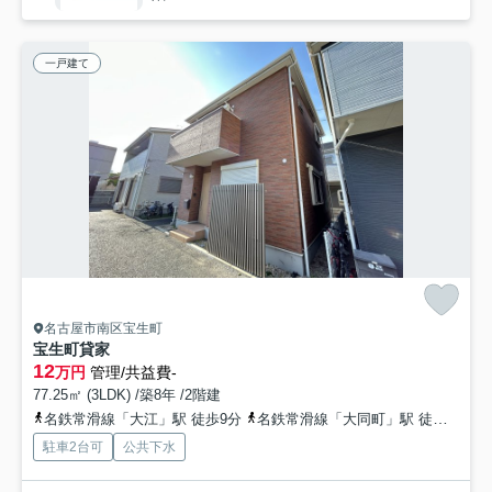
一戸建て
名古屋市南区宝生町
宝生町貸家
12
万円
管理/共益費-
77.25㎡ (3LDK) /築8年 /2階建
名鉄常滑線「大江」駅 徒歩9分
名鉄常滑線「大同町」駅 徒歩16分
駐車2台可
公共下水