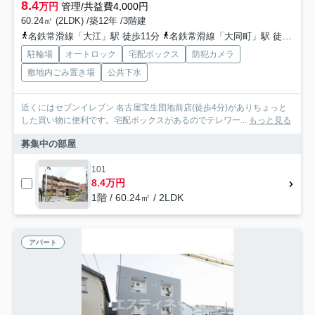
8.4
万円
管理/共益費4,000円
60.24㎡ (2LDK) /築12年 /3階建
名鉄常滑線「大江」駅 徒歩11分
名鉄常滑線「大同町」駅 徒歩15分
駐輪場
オートロック
宅配ボックス
防犯カメラ
敷地内ごみ置き場
公共下水
近くにはセブンイレブン 名古屋宝生団地前店(徒歩4分)がありちょっと
した買い物に便利です。宅配ボックスがあるのでテレワー...
もっと見る
募集中の部屋
101
8.4万円
1階 / 60.24㎡ / 2LDK
アパート