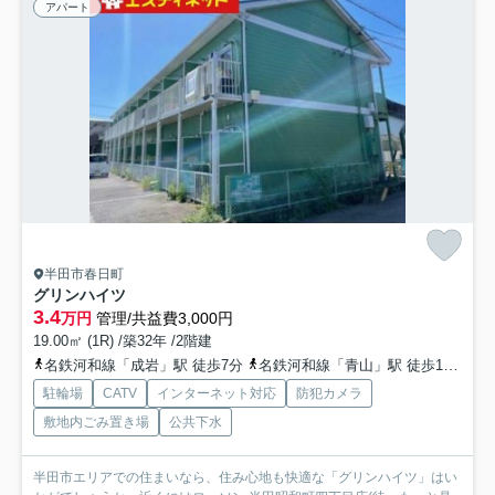
アパート
半田市春日町
グリンハイツ
3.4
万円
管理/共益費3,000円
19.00㎡ (1R) /築32年 /2階建
名鉄河和線「成岩」駅 徒歩7分
名鉄河和線「青山」駅 徒歩13分
名
駐輪場
CATV
インターネット対応
防犯カメラ
敷地内ごみ置き場
公共下水
半田市エリアでの住まいなら、住み心地も快適な「グリンハイツ」はい