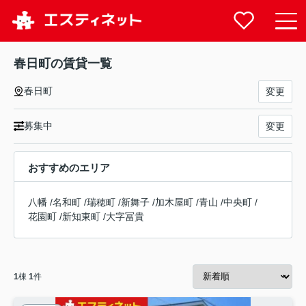
春日町の賃貸一覧
春日町
変更
募集中
変更
おすすめのエリア
八幡
/
名和町
/
瑞穂町
/
新舞子
/
加木屋町
/
青山
/
中央町
/
花園町
/
新知東町
/
大字冨貴
1
棟
1
件