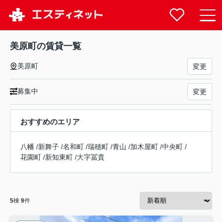
美原町の賃貸一覧
美原町
変更
募集中
変更
おすすめのエリア
八幡
/
新舞子
/
名和町
/
瑞穂町
/
青山
/
加木屋町
/
中央町
/
花園町
/
新知東町
/
大字冨貴
5
棟
9
件