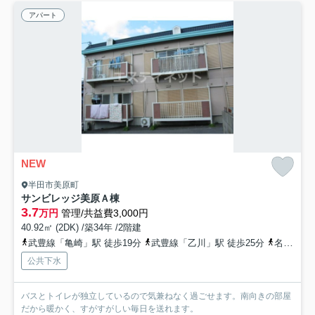
アパート
NEW
半田市美原町
サンビレッジ美原Ａ棟
3.7
万円
管理/共益費3,000円
40.92㎡ (2DK) /築34年 /2階建
武豊線「亀崎」駅 徒歩19分
武豊線「乙川」駅 徒歩25分
名鉄河和線「植大」駅 徒歩39分
公共下水
バスとトイレが独立しているので気兼ねなく過ごせます。南向きの部屋
だから暖かく、すがすがしい毎日を送れます。