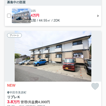
募集中の部屋
105
4万円
1階 / 44.55㎡ / 2DK
アパート
NEW
半田市美原町
リプレＫ
3.8
万円
管理/共益費4,000円