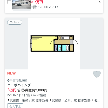
3.7万円
2階 / 26.00㎡ / 1K
アパート
NEW
半田市美原町
コーポハミング
3
万円
管理/共益費2,000円
22.00㎡ (1K) /築30年 /2階建
武豊線「亀崎」駅 徒歩22分
武豊線「乙川」駅 徒歩22分
名鉄河和線「半田口」駅 徒歩36分
公共下水