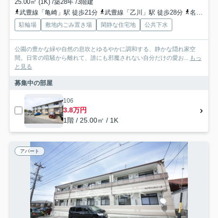
25.00㎡ (1K) /築28年 /3階建
武豊線「亀崎」駅 徒歩21分
武豊線「乙川」駅 徒歩28分
名鉄河和線「植大」駅 徒歩45分
駐輪場
敷地内ごみ置き場
閑静な住宅地
公共下水
公園の豊かな緑や自然の息吹とゆるやかに調和する、静かな隠れ家空
間。日常の喧騒から離れて、誰にも邪魔されない自分だけの愛お...
もっ
と見る
募集中の部屋
106
3.8万円
1階 / 25.00㎡ / 1K
アパート