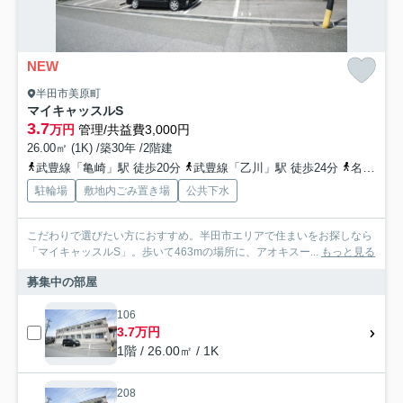
NEW
半田市美原町
マイキャッスルS
3.7
万円
管理/共益費3,000円
26.00㎡ (1K) /築30年 /2階建
武豊線「亀崎」駅 徒歩20分
武豊線「乙川」駅 徒歩24分
名鉄河和線「植大」駅 徒歩38分
駐輪場
敷地内ごみ置き場
公共下水
こだわりで選びたい方におすすめ。半田市エリアで住まいをお探しなら
「マイキャッスルS」。歩いて463mの場所に、アオキスー...
もっと見る
募集中の部屋
106
3.7万円
1階 / 26.00㎡ / 1K
208