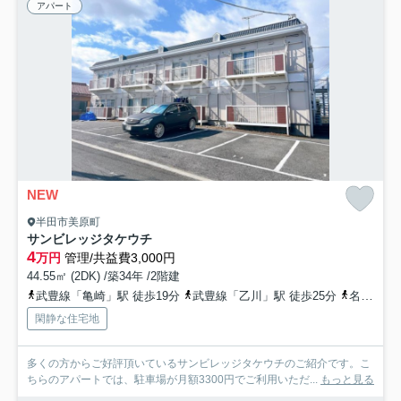
アパート
NEW
半田市美原町
サンビレッジタケウチ
4
万円
管理/共益費3,000円
44.55㎡ (2DK) /築34年 /2階建
武豊線「亀崎」駅 徒歩19分
武豊線「乙川」駅 徒歩25分
名鉄河和線「植大」駅 徒歩43分
閑静な住宅地
多くの方からご好評頂いているサンビレッジタケウチのご紹介です。こ
ちらのアパートでは、駐車場が月額3300円でご利用いただ...
もっと見る