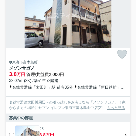
東海市富木島町
メゾンサガノ
3.8
万円
管理/共益費2,000円
32.02㎡ (2K) /築51年 /2階建
名鉄常滑線「太田川」駅 徒歩35分
名鉄常滑線「新日鉄前」駅 徒歩40分
名鉄常滑線太田川周辺への引っ越しをお考えなら「メゾンサガノ」！家
からすぐの場所にセブン-イレブン東海市富木島山中店(21...
もっと見る
募集中の部屋
25
3.8万円