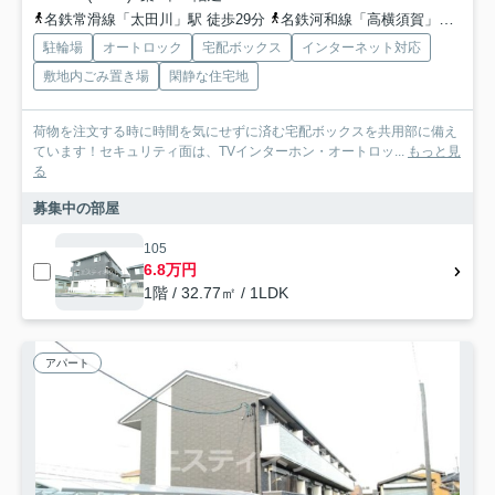
名鉄常滑線「太田川」駅 徒歩29分
名鉄河和線「高横須賀」駅 徒歩34分
駐輪場
オートロック
宅配ボックス
インターネット対応
敷地内ごみ置き場
閑静な住宅地
荷物を注文する時に時間を気にせずに済む宅配ボックスを共用部に備え
ています！セキュリティ面は、TVインターホン・オートロッ...
もっと見
る
募集中の部屋
105
6.8万円
1階 / 32.77㎡ / 1LDK
アパート