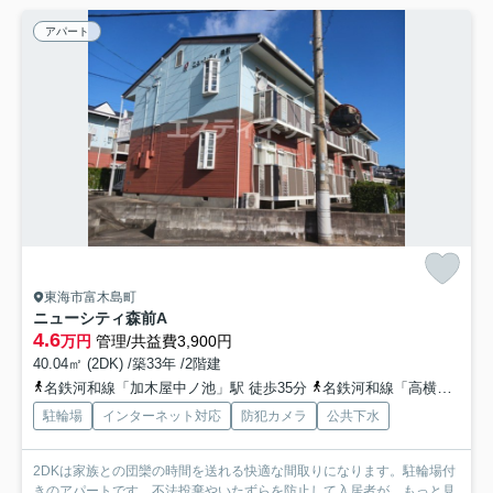
アパート
東海市富木島町
ニューシティ森前A
4.6
万円
管理/共益費3,900円
40.04㎡ (2DK) /築33年 /2階建
名鉄河和線「加木屋中ノ池」駅 徒歩35分
名鉄河和線「高横須賀」駅 徒歩38分
駐輪場
インターネット対応
防犯カメラ
公共下水
2DKは家族との団欒の時間を送れる快適な間取りになります。駐輪場付
きのアパートです。不法投棄やいたずらを防止して入居者が...
もっと見