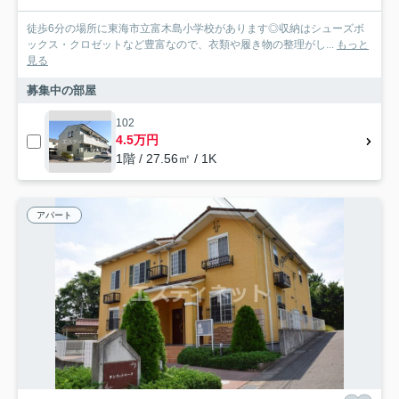
徒歩6分の場所に東海市立富木島小学校があります◎収納はシューズボ
ックス・クロゼットなど豊富なので、衣類や履き物の整理がし...
もっと
見る
募集中の部屋
102
4.5万円
1階 / 27.56㎡ / 1K
アパート