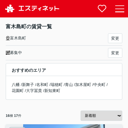
富木島町の賃貸一覧
富木島町
変更
募集中
変更
おすすめのエリア
八幡
/
新舞子
/
名和町
/
瑞穂町
/
青山
/
加木屋町
/
中央町
/
花園町
/
大字冨貴
/
新知東町
16
棟
17
件