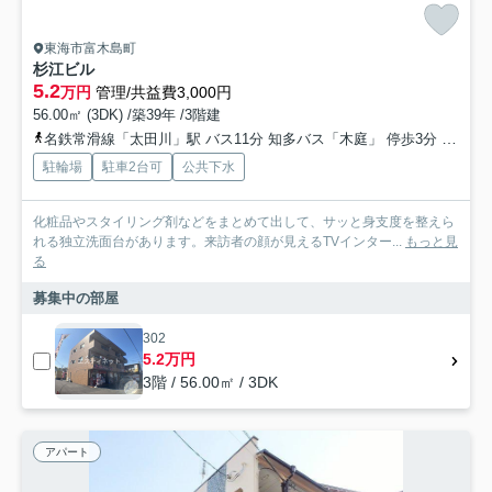
東海市富木島町
杉江ビル
5.2
万円
管理/共益費3,000円
56.00㎡ (3DK) /築39年 /3階建
名鉄常滑線「太田川」駅 バス11分 知多バス「木庭」 停歩3分
名鉄常
駐輪場
駐車2台可
公共下水
化粧品やスタイリング剤などをまとめて出して、サッと身支度を整えら
れる独立洗面台があります。来訪者の顔が見えるTVインター...
もっと見
る
募集中の部屋
302
5.2万円
3階 / 56.00㎡ / 3DK
アパート