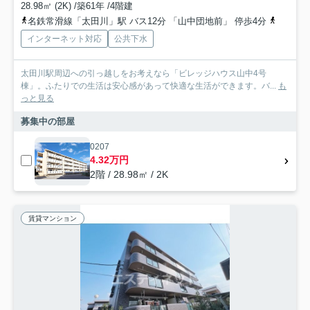
28.98㎡ (2K) /築61年 /4階建
名鉄常滑線「太田川」駅 バス12分 「山中団地前」 停歩4分
名鉄常滑
インターネット対応
公共下水
太田川駅周辺への引っ越しをお考えなら「ビレッジハウス山中4号
棟」。ふたりでの生活は安心感があって快適な生活ができます。バ...
も
っと見る
募集中の部屋
0207
4.32万円
2階 / 28.98㎡ / 2K
賃貸マンション