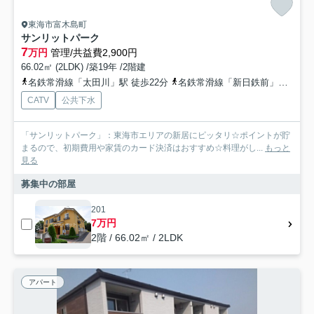
東海市富木島町
サンリットパーク
7
万円
管理/共益費2,900円
66.02㎡ (2LDK) /築19年 /2階建
名鉄常滑線「太田川」駅 徒歩22分
名鉄常滑線「新日鉄前」駅 徒歩29分
CATV
公共下水
「サンリットパーク」：東海市エリアの新居にピッタリ☆ポイントが貯
まるので、初期費用や家賃のカード決済はおすすめ☆料理がし...
もっと
見る
募集中の部屋
201
7万円
2階 / 66.02㎡ / 2LDK
アパート