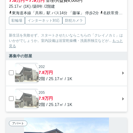
万円～
万円
管理/共益費6,000円
25.17㎡ (1K) /築8年 /2階建
東海道本線「共和」駅 バス14分 「藤塚」 停歩2分
名鉄常滑線「太田川」駅 バス17分 「藤塚」 停歩2分
駐輪場
インターネット対応
防犯カメラ
新生活を失敗せず、スタートさせたいならこちらの「クレイノカミ」は
いかがでしょうか。室内設備は浴室乾燥機・洗面所独立などが...
もっと
見る
募集中の部屋
202
7.8万円
2階 / 25.17㎡ / 1K
205
7.9万円
2階 / 25.17㎡ / 1K
アパート