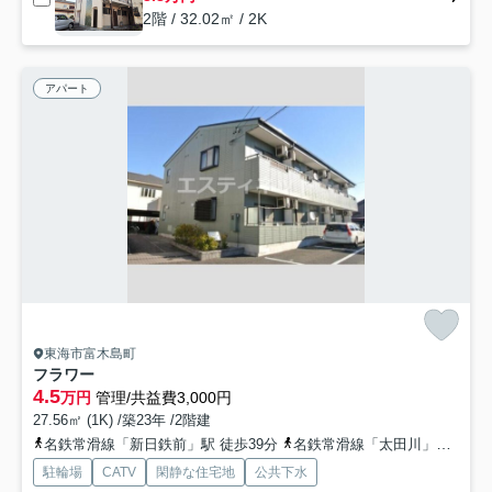
2階 / 32.02㎡ / 2K
アパート
東海市富木島町
フラワー
4.5
万円
管理/共益費3,000円
27.56㎡ (1K) /築23年 /2階建
名鉄常滑線「新日鉄前」駅 徒歩39分
名鉄常滑線「太田川」駅 徒歩44分
駐輪場
CATV
閑静な住宅地
公共下水