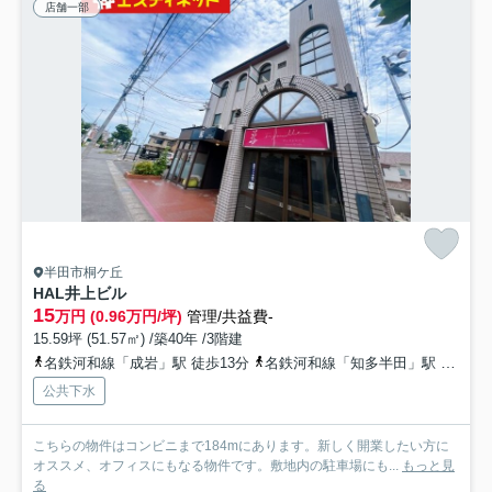
店舗一部
半田市桐ケ丘
HAL井上ビル
15
万円 (0.96万円/坪)
管理/共益費-
15.59坪 (51.57㎡) /築40年 /3階建
名鉄河和線「成岩」駅 徒歩13分
名鉄河和線「知多半田」駅 徒歩15分
公共下水
こちらの物件はコンビニまで184mにあります。新しく開業したい方に
オススメ、オフィスにもなる物件です。敷地内の駐車場にも...
もっと見
る