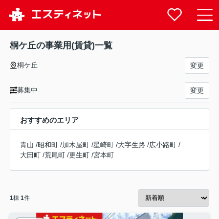
桐ケ丘の事業用(賃貸)一覧
桐ケ丘
変更
募集中
変更
おすすめのエリア
青山
/
昭和町
/
加木屋町
/
星崎町
/
大字生路
/
広小路町
/
大田町
/
荒尾町
/
更生町
/
宮本町
1
棟
1
件