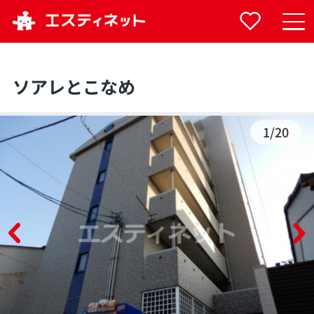
ソアレとこなめ
1
/
20