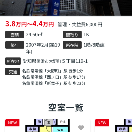
3.8
4.4
万円～
万円
管理・共益費6,000円
24.60㎡
1K
面積
間取り
2007年2月(築19
1階/8階建
築年
所在階
年)
愛知県
５丁目119-1
常滑市
大野町
所在地
名鉄常滑線
「
大野町
」駅 徒歩1分
交通
名鉄常滑線
「
西ノ口
」駅 徒歩17分
名鉄常滑線
「
新舞子
」駅 徒歩23分
空室一覧
NEW
NEW