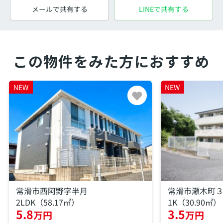
メールで共有する
LINEで共有する
この物件をみた方におすすめ
NEW
NEW
常滑市西阿野字半月
常滑市瀬木町
2LDK（58.17㎡）
1K（30.90㎡）
5.8
3.5
万円
万円