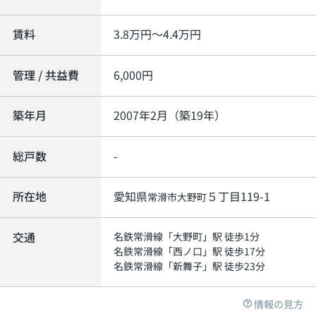
賃料
3.8
万円～
4.4
万円
管理 / 共益費
6,000円
築年月
2007年2月（築19年）
総戸数
-
所在地
愛知県
５丁目119-1
常滑市
大野町
交通
名鉄常滑線
「
大野町
」駅 徒歩1分
名鉄常滑線
「
西ノ口
」駅 徒歩17分
名鉄常滑線
「
新舞子
」駅 徒歩23分
情報の見方