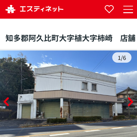
知多郡阿久比町大字植大字柿崎 店舗
1
/
6