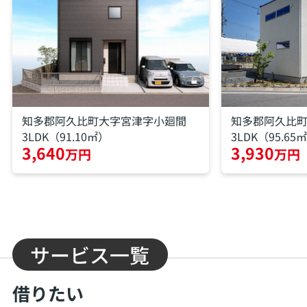
知多郡阿久比町大字宮津字小廻間
知多郡阿久比
3LDK（91.10㎡）
3LDK（95.65
3,640
3,930
万円
万円
サービス一覧
借りたい