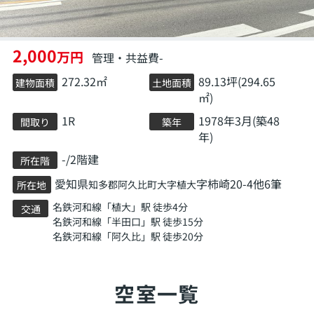
2,000
万円
管理・共益費-
272.32㎡
89.13坪(294.65
建物面積
土地面積
㎡)
1R
1978年3月(築48
間取り
築年
年)
-/2階建
所在階
愛知県
字柿崎20-4他6筆
知多郡阿久比町
大字植大
所在地
名鉄河和線
「
植大
」駅 徒歩4分
交通
名鉄河和線
「
半田口
」駅 徒歩15分
名鉄河和線
「
阿久比
」駅 徒歩20分
空室一覧