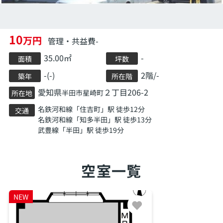
10
万円
管理・共益費-
35.00㎡
-
面積
坪数
-(-)
2階/-
築年
所在階
愛知県
２丁目206-2
半田市
星崎町
所在地
名鉄河和線
「
住吉町
」駅 徒歩12分
交通
名鉄河和線
「
知多半田
」駅 徒歩13分
武豊線
「
半田
」駅 徒歩19分
空室一覧
NEW