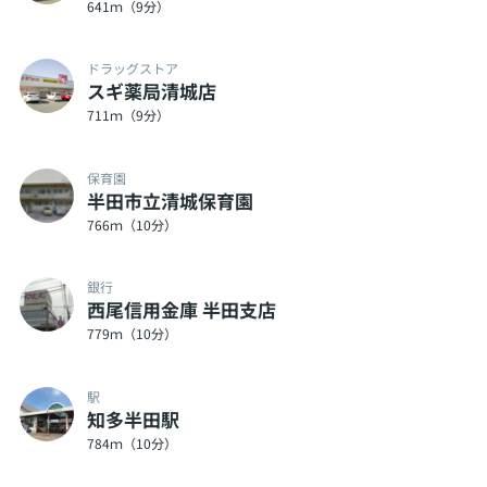
641ｍ（9分）
ドラッグストア
スギ薬局清城店
711ｍ（9分）
保育園
半田市立清城保育園
766ｍ（10分）
銀行
西尾信用金庫 半田支店
779ｍ（10分）
駅
知多半田駅
784ｍ（10分）