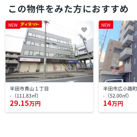
この物件をみた方におすすめ
NEW
NEW
半田市青山１丁目
半田市広小路
-（111.83㎡）
-（52.00㎡）
29.15
14
万円
万円