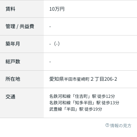
賃料
10
万円
管理 / 共益費
-
築年月
-（-）
総戸数
-
所在地
愛知県
２丁目206-2
半田市
星崎町
交通
名鉄河和線
「
住吉町
」駅 徒歩12分
名鉄河和線
「
知多半田
」駅 徒歩13分
武豊線
「
半田
」駅 徒歩19分
情報の見方