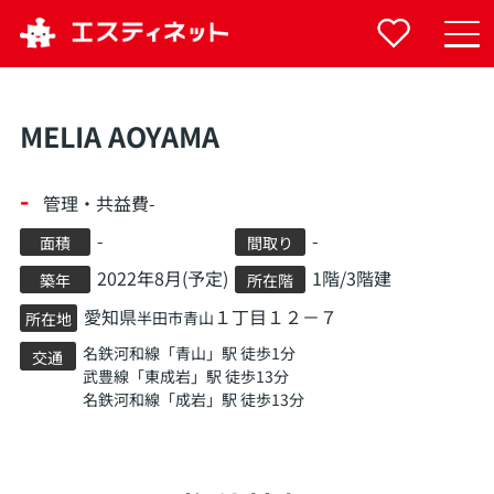
MELIA AOYAMA
-
管理・共益費-
-
-
面積
間取り
2022年8月(予定)
1階/3階建
築年
所在階
愛知県
１丁目１２－７
半田市
青山
所在地
名鉄河和線
「
青山
」駅 徒歩1分
交通
武豊線
「
東成岩
」駅 徒歩13分
名鉄河和線
「
成岩
」駅 徒歩13分