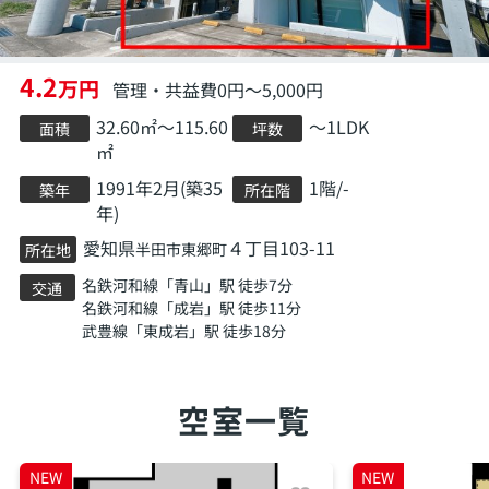
4.2
万円
管理・共益費0円～5,000円
32.60㎡～115.60
～1LDK
面積
坪数
㎡
1991年2月(築35
1階/-
築年
所在階
年)
愛知県
４丁目103-11
半田市
東郷町
所在地
名鉄河和線
「
青山
」駅 徒歩7分
交通
名鉄河和線
「
成岩
」駅 徒歩11分
武豊線
「
東成岩
」駅 徒歩18分
空室一覧
NEW
NEW