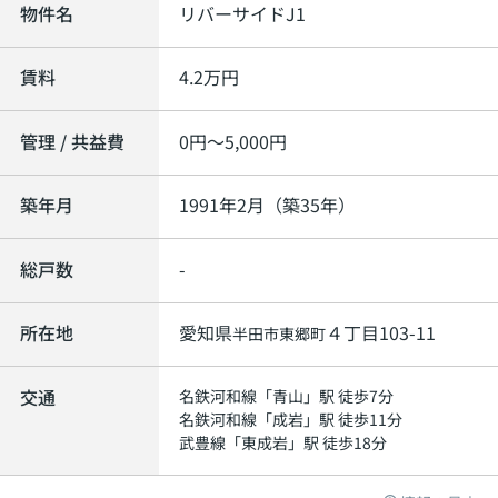
物件名
リバーサイドJ1
賃料
4.2
万円
管理 / 共益費
0円～5,000円
築年月
1991年2月（築35年）
総戸数
-
所在地
愛知県
４丁目103-11
半田市
東郷町
交通
名鉄河和線
「
青山
」駅 徒歩7分
名鉄河和線
「
成岩
」駅 徒歩11分
武豊線
「
東成岩
」駅 徒歩18分