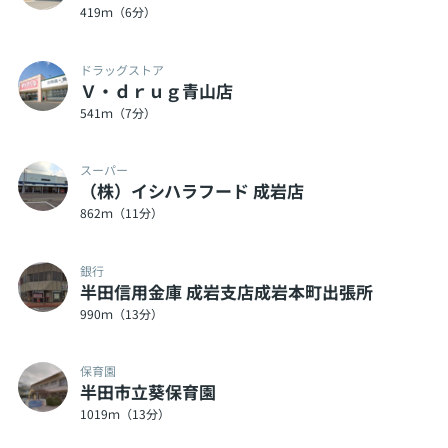
419ｍ（6分）
ドラッグストア
Ｖ・ｄｒｕｇ青山店
541ｍ（7分）
スーパー
（株）イシハラフード 成岩店
862ｍ（11分）
銀行
半田信用金庫 成岩支店成岩本町出張所
990ｍ（13分）
保育園
半田市立葵保育園
1019ｍ（13分）