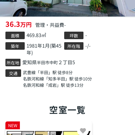
36.3
万円
管理・共益費-
469.83㎡
-
面積
坪数
1981年1月(築45
-/-
築年
所在階
年)
愛知県
２丁目5
半田市
中町
所在地
武豊線
「
半田
」駅 徒歩8分
交通
名鉄河和線
「
知多半田
」駅 徒歩10分
名鉄河和線
「
成岩
」駅 徒歩13分
空室一覧
NEW