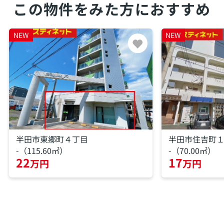
この物件をみた方におすすめ
NEW
NEW
半田市東郷町４丁目
半田市住吉町
-（115.60㎡）
-（70.00㎡）
22
17
万円
万円