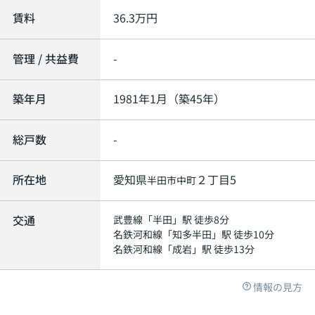
賃料
36.3
万円
管理 / 共益費
-
築年月
1981年1月（築45年）
総戸数
-
所在地
愛知県
２丁目5
半田市
中町
交通
武豊線
「
半田
」駅 徒歩8分
名鉄河和線
「
知多半田
」駅 徒歩10分
名鉄河和線
「
成岩
」駅 徒歩13分
情報の見方