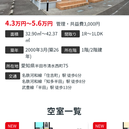
4.3
5.6
万円～
万円
管理・共益費3,000円
32.90㎡～42.37
1R～1LDK
面積
間取り
㎡
2000年3月(築26
1階/2階建
築年
所在階
年)
愛知県
75
半田市
清水西町
所在地
名鉄河和線
「
住吉町
」駅 徒歩6分
交通
名鉄河和線
「
知多半田
」駅 徒歩8分
武豊線
「
半田
」駅 徒歩13分
空室一覧
NEW
NEW