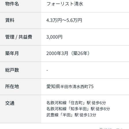
物件名
フォーリスト清水
賃料
4.3
万円～
5.6
万円
管理 / 共益費
3,000円
築年月
2000年3月（築26年）
総戸数
-
所在地
愛知県
75
半田市
清水西町
交通
名鉄河和線
「
住吉町
」駅 徒歩6分
名鉄河和線
「
知多半田
」駅 徒歩8分
武豊線
「
半田
」駅 徒歩13分