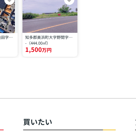
知多郡美浜町大字奥田字三ケ市
知多郡美浜町大字野間字冨具崎
-（444.00㎡）
1,500
万円
買いたい