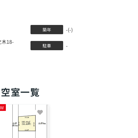
-(-)
築年
木18-
-
駐車
空室一覧
EW