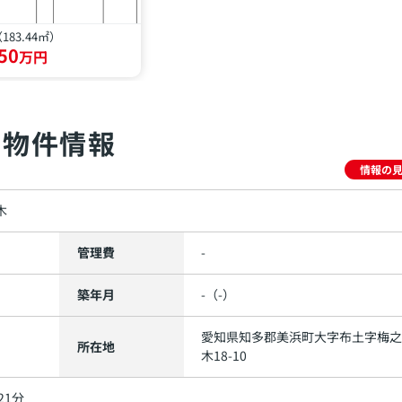
（183.44㎡）
50
万円
物件情報
情報の
木
管理費
-
築年月
-（-）
愛知県
知多郡美浜町
大字布土
字梅之
所在地
木18-10
21分