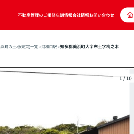
不動産管理のご相談
店舗情報
会社情報
お問い合わせ
知多郡美浜町大字布土字梅之木
浜町の土地(売買)一覧
河和口駅
1
/
10