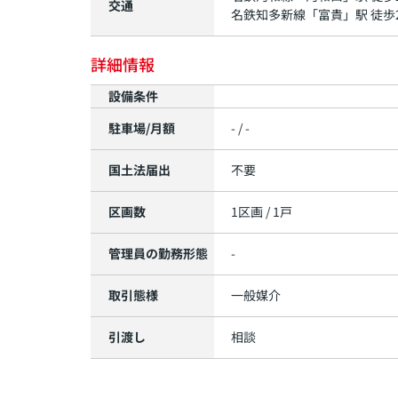
交通
名鉄知多新線
「
富貴
」駅 徒歩
詳細情報
設備条件
駐車場/月額
- / -
国土法届出
不要
区画数
1区画 / 1戸
管理員の勤務形態
-
取引態様
一般媒介
引渡し
相談