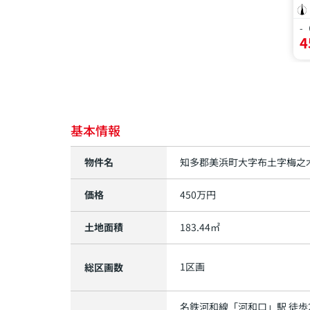
-
4
基本情報
物件名
知多郡美浜町大字布土字梅之
価格
450
万円
土地面積
183.44㎡
1区画
総区画数
名鉄河和線
「
河和口
」駅 徒歩