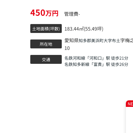
450
万円
管理費-
183.44㎡(55.49坪)
土地面積(坪数)
愛知県
字梅之
知多郡美浜町
大字布土
所在地
10
名鉄河和線
「
河和口
」駅 徒歩21分
交通
名鉄知多新線
「
富貴
」駅 徒歩26分
N