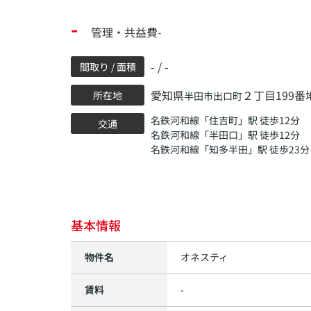
-
管理・共益費-
- / -
間取り / 面積
愛知県
２丁目199番
所在地
半田市
出口町
名鉄河和線
「
住吉町
」駅 徒歩12分
交通
名鉄河和線
「
半田口
」駅 徒歩12分
名鉄河和線
「
知多半田
」駅 徒歩23分
基本情報
物件名
オネスティ
賃料
-