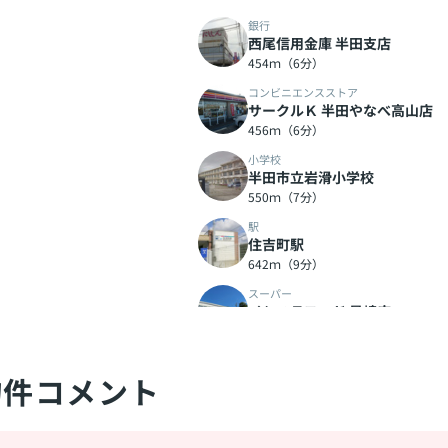
銀行
西尾信用金庫 半田支店
454ｍ（6分）
コンビニエンスストア
サークルＫ 半田やなべ高山店
456ｍ（6分）
小学校
半田市立岩滑小学校
550ｍ（7分）
駅
住吉町駅
642ｍ（9分）
スーパー
イシハラフード 星崎店
745ｍ（10分）
ドラッグストア
スギ薬局岩滑店
物件コメント
806ｍ（11分）
公園
雁宿公園