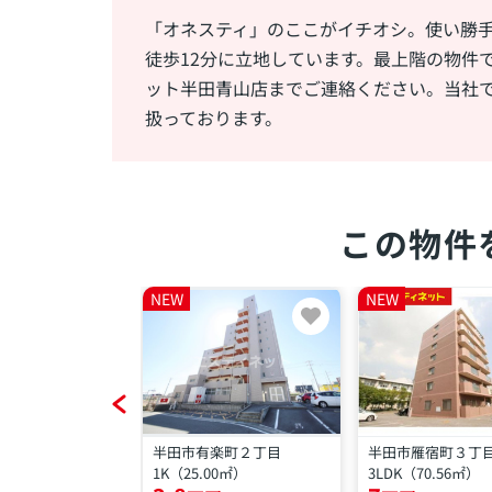
「オネスティ」のここがイチオシ。使い勝
徒歩12分に立地しています。最上階の物件
ット半田青山店までご連絡ください。当社
扱っております。
この物件
NEW
NEW
穂町３丁目
半田市有楽町２丁目
半田市雁宿町３丁
.92㎡）
1K（25.00㎡）
3LDK（70.56㎡）