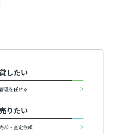
4.3
3.8
7
万円
万円
万
貸したい
管理を任せる
売りたい
売却・査定依頼