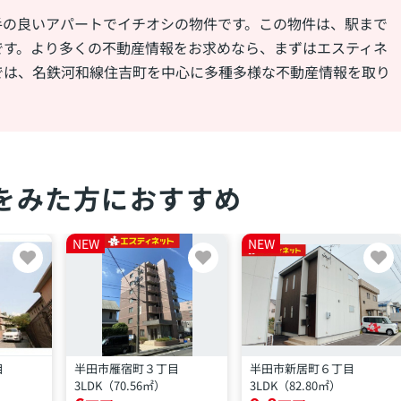
868ｍ（11分）
手の良いアパートでイチオシの物件です。この物件は、駅まで
スーパー
です。より多くの不動産情報をお求めなら、まずはエスティネ
アオキスーパー 清城店
では、名鉄河和線住吉町を中心に多種多様な不動産情報を取り
894ｍ（12分）
コンビニエンスストア
ローソン 半田星崎町店
975ｍ（13分）
をみた方におすすめ
NEW
NEW
目
半田市雁宿町３丁目
半田市新居町６丁目
3LDK（70.56㎡）
3LDK（82.80㎡）