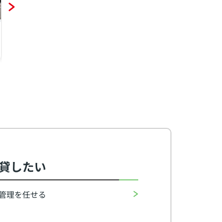
常滑市字広内
常滑市西阿野字半月
常滑
2DK（50.91㎡）
2LDK（58.17㎡）
1K（
6.8
5.8
3.
万円
万円
貸したい
管理を任せる