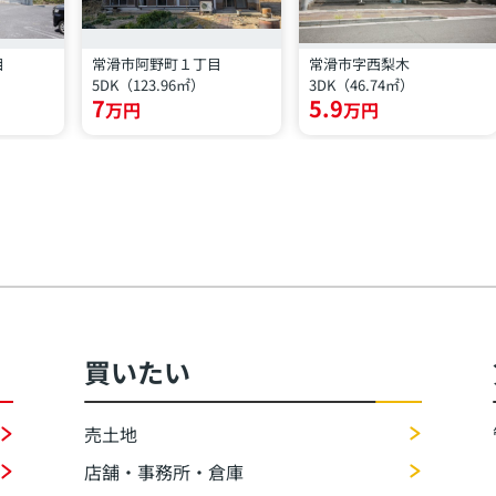
目
常滑市阿野町１丁目
常滑市字西梨木
5DK（123.96㎡）
3DK（46.74㎡）
7
5.9
万円
万円
買いたい
売土地
店舗・事務所・倉庫