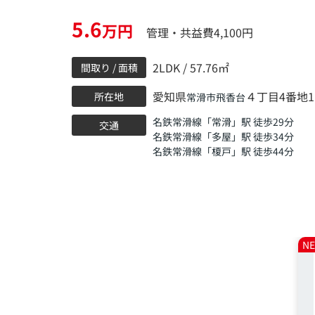
5.6
万円
管理・共益費4,100円
2LDK / 57.76㎡
間取り / 面積
愛知県
４丁目4番地1
所在地
常滑市
飛香台
名鉄常滑線
「
常滑
」駅 徒歩29分
交通
名鉄常滑線
「
多屋
」駅 徒歩34分
名鉄常滑線
「
榎戸
」駅 徒歩44分
N