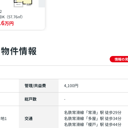
2
LDK（57.76㎡）
.6
万円
物件情報
情報の
管理/共益費
4,100円
総戸数
-
名鉄常滑線
「
常滑
」駅 徒歩29分
地1
交通
名鉄常滑線
「
多屋
」駅 徒歩34分
名鉄常滑線
「
榎戸
」駅 徒歩44分