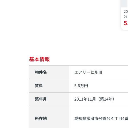
20
2
5
基本情報
物件名
エアリーヒルⅢ
賃料
5.6
万円
築年月
2011年11月（築14年）
所在地
愛知県
常滑市
飛香台
４丁目4番