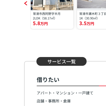
広内
常滑市西阿野字半月
常滑市瀬木町３丁
.91㎡）
2LDK（58.17㎡）
1K（30.90㎡）
5.8
3.5
円
万円
万円
サービス一覧
借りたい
アパート・マンション・一戸建て
店舗・事務所・倉庫