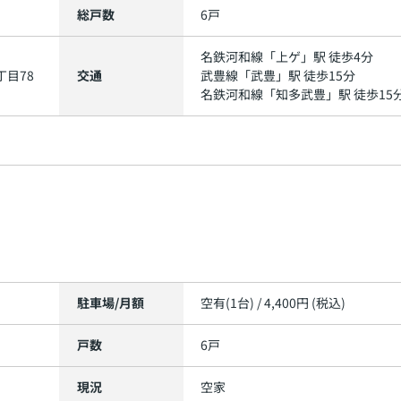
総戸数
6戸
名鉄河和線
「
上ゲ
」駅 徒歩4分
丁目78
交通
武豊線
「
武豊
」駅 徒歩15分
名鉄河和線
「
知多武豊
」駅 徒歩15
駐車場/月額
空有(1台) / 4,400円 (税込)
戸数
6戸
現況
空家