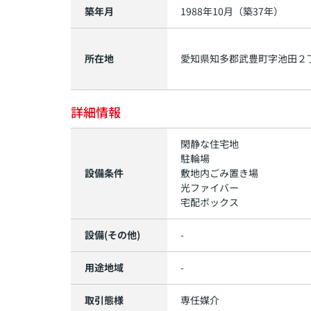
築年月
1988年10月（築37年）
所在地
愛知県
知多郡武豊町
字池田
２
詳細情報
閑静な住宅地
駐輪場
設備条件
敷地内ごみ置き場
光ファイバー
宅配ボックス
設備(その他)
-
用途地域
-
取引態様
専任媒介