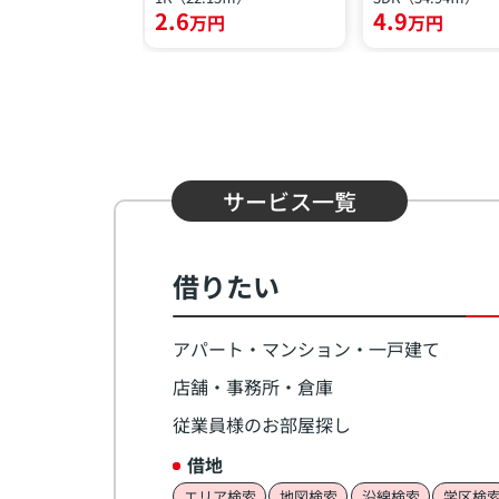
2.6
4.9
円
万円
万円
サービス一覧
借りたい
アパート・マンション・一戸建て
店舗・事務所・倉庫
従業員様のお部屋探し
借地
エリア検索
地図検索
沿線検索
学区検