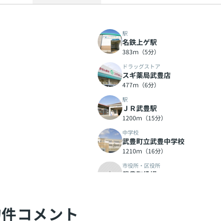
駅
名鉄上ゲ駅
383ｍ（5分）
ドラッグストア
スギ薬局武豊店
477ｍ（6分）
駅
ＪＲ武豊駅
1200ｍ（15分）
中学校
武豊町立武豊中学校
1210ｍ（16分）
市役所・区役所
武豊町役場
1227ｍ（16分）
駅
知多武豊駅
物件コメント
1655ｍ（21分）