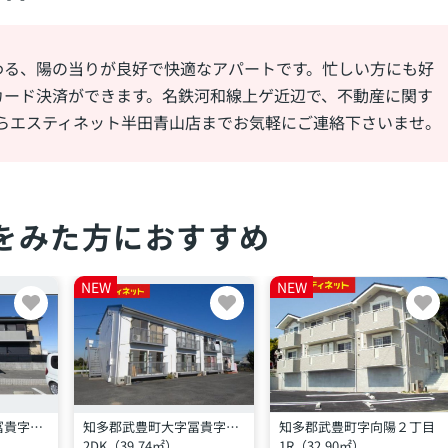
わる、陽の当りが良好で快適なアパートです。忙しい方にも好
カード決済ができます。名鉄河和線上ゲ近辺で、不動産に関す
37からエスティネット半田青山店までお気軽にご連絡下さいませ。
をみた方におすすめ
NEW
NEW
知多郡武豊町大字冨貴字外前田
知多郡武豊町大字冨貴字外面
知多郡武豊町字向陽２丁目
2DK（39.74㎡）
1R（32.90㎡）