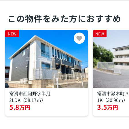
この物件をみた方におすすめ
NEW
NEW
常滑市西阿野字半月
常滑市瀬木町
2LDK（58.17㎡）
1K（30.90㎡）
5.8
3.5
万円
万円