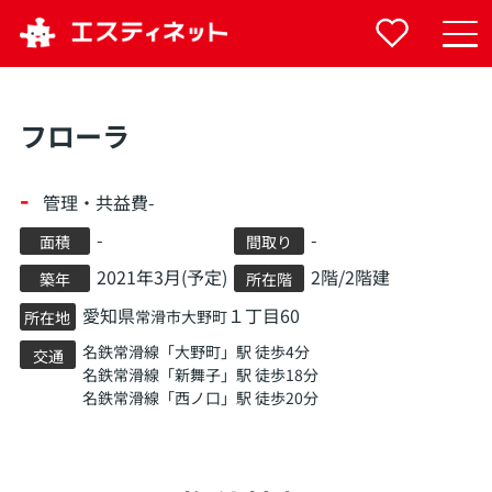
フローラ
-
管理・共益費-
-
-
面積
間取り
2021年3月(予定)
2階/2階建
築年
所在階
愛知県
１丁目60
常滑市
大野町
所在地
名鉄常滑線
「
大野町
」駅 徒歩4分
交通
名鉄常滑線
「
新舞子
」駅 徒歩18分
名鉄常滑線
「
西ノ口
」駅 徒歩20分