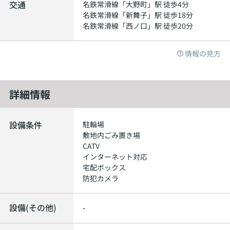
交通
名鉄常滑線
「
大野町
」駅 徒歩4分
名鉄常滑線
「
新舞子
」駅 徒歩18分
名鉄常滑線
「
西ノ口
」駅 徒歩20分
情報の見方
詳細情報
設備条件
駐輪場
敷地内ごみ置き場
CATV
インターネット対応
宅配ボックス
防犯カメラ
設備(その他)
-