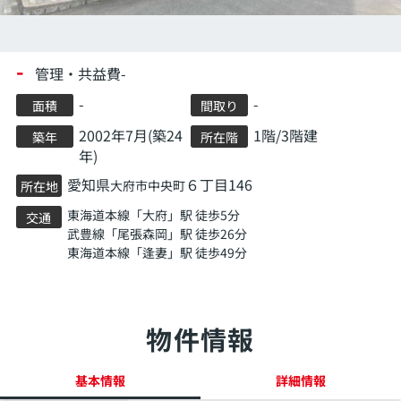
-
管理・共益費-
-
-
面積
間取り
2002年7月(築24
1階/3階建
築年
所在階
年)
愛知県
６丁目146
大府市
中央町
所在地
東海道本線
「
大府
」駅 徒歩5分
交通
武豊線
「
尾張森岡
」駅 徒歩26分
東海道本線
「
逢妻
」駅 徒歩49分
物件情報
基本情報
詳細情報