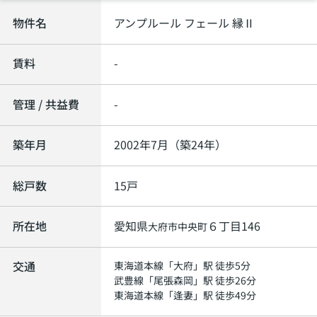
物件名
アンプルール フェール 縁Ⅱ
賃料
-
管理 / 共益費
-
築年月
2002年7月（築24年）
総戸数
15戸
所在地
愛知県
６丁目146
大府市
中央町
交通
東海道本線
「
大府
」駅 徒歩5分
武豊線
「
尾張森岡
」駅 徒歩26分
東海道本線
「
逢妻
」駅 徒歩49分