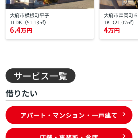
大府市横根町平子
大府市森岡町
1LDK（51.13㎡）
1K（21.02㎡）
6.4
4
万円
万円
サービス一覧
借りたい
アパート・マンション・一戸建て
店舗・事務所・倉庫