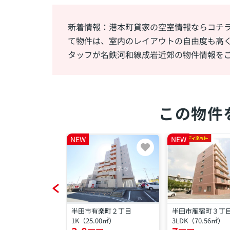
新着情報：港本町貸家の空室情報ならコチラ
て物件は、室内のレイアウトの自由度も高く
タッフが名鉄河和線成岩近郊の物件情報を
この物件
NEW
NEW
穂町３丁目
半田市有楽町２丁目
半田市雁宿町３丁
.92㎡）
1K（25.00㎡）
3LDK（70.56㎡）