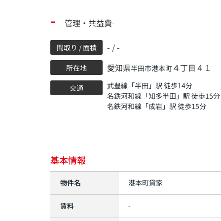
-
管理・共益費-
- / -
間取り / 面積
愛知県
４丁目４１
所在地
半田市
港本町
武豊線
「
半田
」駅 徒歩14分
交通
名鉄河和線
「
知多半田
」駅 徒歩15分
名鉄河和線
「
成岩
」駅 徒歩15分
基本情報
物件名
港本町貸家
賃料
-