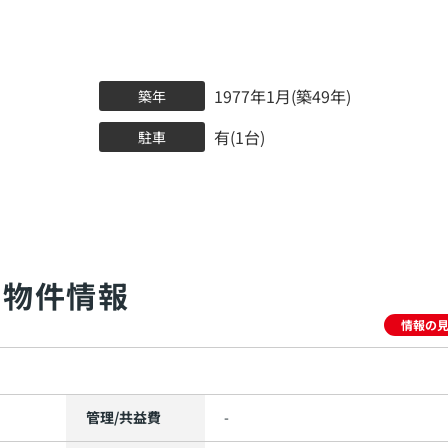
1977年1月(築49年)
築年
有(1台)
駐車
物件情報
情報の
管理/共益費
-