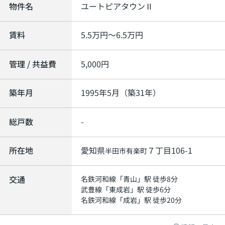
物件名
ユートピアタウンⅡ
賃料
5.5
万円～
6.5
万円
管理 / 共益費
5,000円
築年月
1995年5月（築31年）
総戸数
-
所在地
愛知県
７丁目106-1
半田市
有楽町
交通
名鉄河和線
「
青山
」駅 徒歩8分
武豊線
「
東成岩
」駅 徒歩6分
名鉄河和線
「
成岩
」駅 徒歩20分