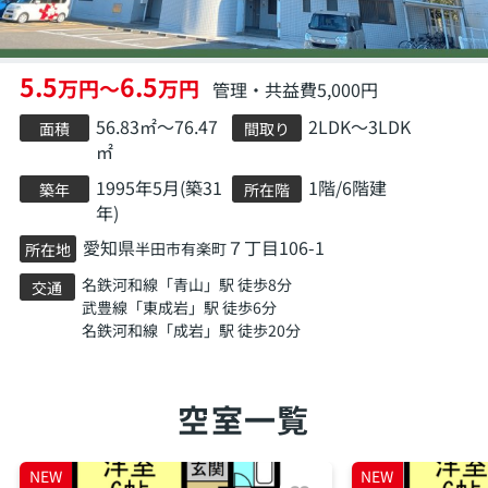
5.5
6.5
万円～
万円
管理・共益費5,000円
56.83㎡～76.47
2LDK～3LDK
面積
間取り
㎡
1995年5月(築31
1階/6階建
築年
所在階
年)
愛知県
７丁目106-1
半田市
有楽町
所在地
名鉄河和線
「
青山
」駅 徒歩8分
交通
武豊線
「
東成岩
」駅 徒歩6分
名鉄河和線
「
成岩
」駅 徒歩20分
空室一覧
NEW
NEW