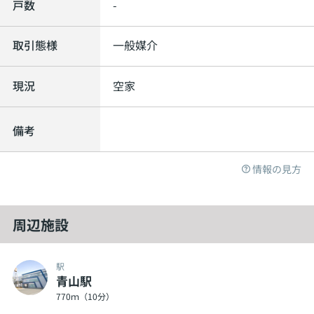
戸数
-
取引態様
一般媒介
現況
空家
備考
情報の見方
周辺施設
駅
青山駅
770ｍ（10分）