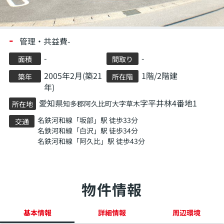
-
管理・共益費-
-
-
面積
間取り
2005年2月(築21
1階/2階建
築年
所在階
年)
愛知県
字平井林4番地1
知多郡阿久比町
大字草木
所在地
名鉄河和線
「
坂部
」駅 徒歩33分
交通
名鉄河和線
「
白沢
」駅 徒歩34分
名鉄河和線
「
阿久比
」駅 徒歩43分
物件情報
基本情報
詳細情報
周辺環境