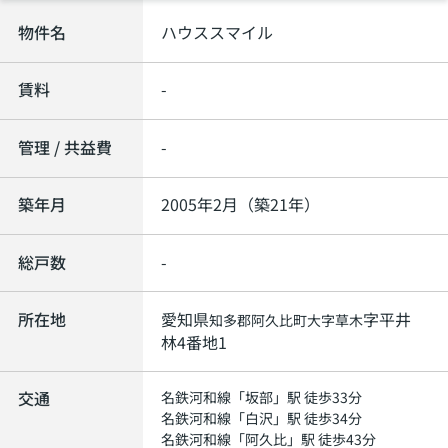
物件名
ハウススマイル
賃料
-
管理 / 共益費
-
築年月
2005年2月（築21年）
総戸数
-
所在地
愛知県
字平井
知多郡阿久比町
大字草木
林4番地1
交通
名鉄河和線
「
坂部
」駅 徒歩33分
名鉄河和線
「
白沢
」駅 徒歩34分
名鉄河和線
「
阿久比
」駅 徒歩43分