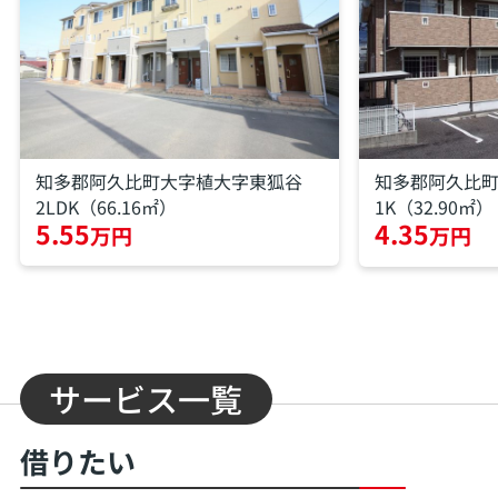
知多郡阿久比町大字植大字東狐谷
知多郡阿久比
2LDK（66.16㎡）
1K（32.90㎡）
5.55
4.35
万円
万円
サービス一覧
借りたい