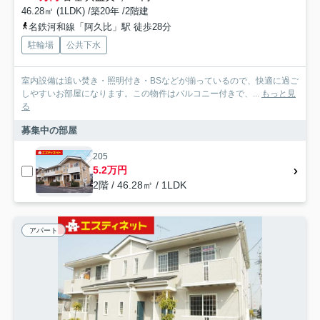
46.28㎡ (1LDK) /築20年 /2階建
名鉄河和線「阿久比」駅 徒歩28分
駐輪場
公共下水
室内設備は追い焚き・照明付き・BSなどが揃っているので、快適に過ご
しやすいお部屋になります。この物件はバルコニー付きで、...
もっと見
る
募集中の部屋
205
5.2万円
2階 / 46.28㎡ / 1LDK
アパート