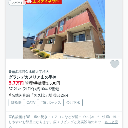
アパート
知多郡阿久比町大字植大
グランデカメリア山の手Ⅸ
5.7
万円
管理/共益費3,500円
57.21㎡ (2LDK) /築16年 /2階建
名鉄河和線「阿久比」駅 徒歩26分
駐輪場
CATV
宅配ボックス
公共下水
室内設備はBS・追い焚き・エアコンなどが揃っているので、快適に過ご
しやすいお部屋になります。広々リビングと充実設備のキッ...
もっと見
る