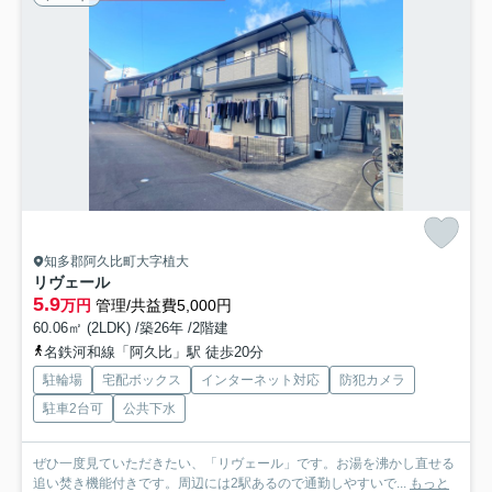
知多郡阿久比町大字植大
リヴェール
5.9
万円
管理/共益費5,000円
60.06㎡ (2LDK) /築26年 /2階建
名鉄河和線「阿久比」駅 徒歩20分
駐輪場
宅配ボックス
インターネット対応
防犯カメラ
駐車2台可
公共下水
ぜひ一度見ていただきたい、「リヴェール」です。お湯を沸かし直せる
追い焚き機能付きです。周辺には2駅あるので通勤しやすいで...
もっと