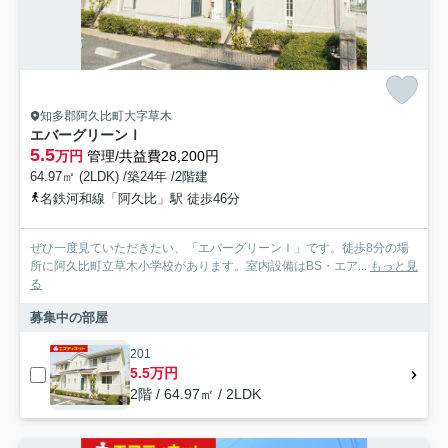
知多郡阿久比町大字草木
エバーグリーンⅠ
5.5
万円
管理/共益費28,200円
64.97㎡ (2LDK) /築24年 /2階建
名鉄河和線「阿久比」駅 徒歩46分
ぜひ一度見ていただきたい、「エバーグリーンⅠ」です。徒歩8分の場
所に阿久比町立草木小学校があります。室内設備はBS・エア...
もっと見
る
募集中の部屋
201
5.5万円
2階 / 64.97㎡ / 2LDK