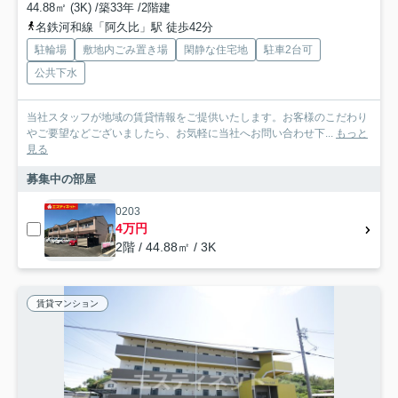
44.88㎡ (3K) /築33年 /2階建
名鉄河和線「阿久比」駅 徒歩42分
駐輪場
敷地内ごみ置き場
閑静な住宅地
駐車2台可
公共下水
当社スタッフが地域の賃貸情報をご提供いたします。お客様のこだわり
やご要望などございましたら、お気軽に当社へお問い合わせ下...
もっと
見る
募集中の部屋
0203
4万円
2階 / 44.88㎡ / 3K
賃貸マンション