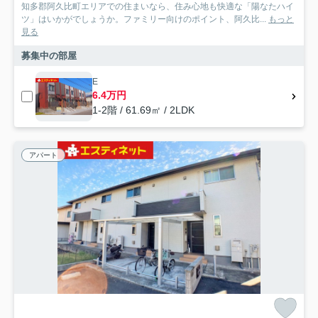
知多郡阿久比町エリアでの住まいなら、住み心地も快適な「陽なたハイ
ツ」はいかがでしょうか。ファミリー向けのポイント、阿久比...
もっと
見る
募集中の部屋
E
6.4万円
1-2階 / 61.69㎡ / 2LDK
アパート