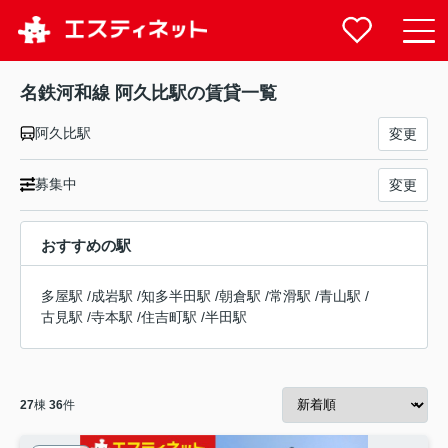
名鉄河和線 阿久比駅の賃貸一覧
阿久比駅
変更
募集中
変更
おすすめの駅
多屋駅
/
成岩駅
/
知多半田駅
/
朝倉駅
/
常滑駅
/
青山駅
/
古見駅
/
寺本駅
/
住吉町駅
/
半田駅
27
棟
36
件