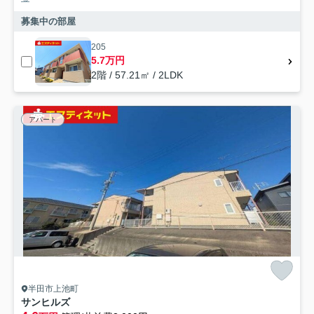
募集中の部屋
205
5.7万円
2階 / 57.21㎡ / 2LDK
アパート
半田市上池町
サンヒルズ