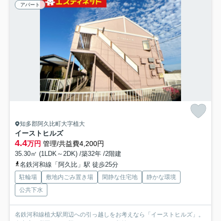
アパート
知多郡阿久比町大字植大
イーストヒルズ
4.4
万円
管理/共益費4,200円
35.30㎡ (1LDK～2DK) /築32年 /2階建
名鉄河和線「阿久比」駅 徒歩25分
駐輪場
敷地内ごみ置き場
閑静な住宅地
静かな環境
公共下水
名鉄河和線植大駅周辺への引っ越しをお考えなら「イーストヒルズ」。