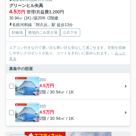
グリーンヒル矢高
4.5
万円
管理/共益費3,200円
30.94㎡ (1K) /築20年 /2階建
名鉄河和線「阿久比」駅 徒歩13分
駐輪場
敷地内ごみ置き場
公共下水
エアコン付きなので暑い日も寒い日も安心して過ごせます。衣類を収納
しやすいクロゼットがあり、コートをきれいに収められます。...
もっと
見る
募集中の部屋
203
4.5万円
2階 / 30.94㎡ / 1K
103
4.5万円
2階 / 30.94㎡ / 1K