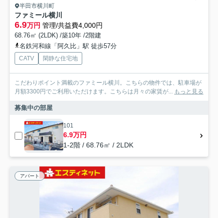
半田市横川町
ファミール横川
6.9
万円
管理/共益費4,000円
68.76㎡ (2LDK) /築10年 /2階建
名鉄河和線「阿久比」駅 徒歩57分
CATV
閑静な住宅地
こだわりポイント満載のファミール横川。こちらの物件では、駐車場が
月額3300円でご利用いただけます。こちらは月々の家賃が...
もっと見る
募集中の部屋
101
6.9万円
1-2階 / 68.76㎡ / 2LDK
アパート