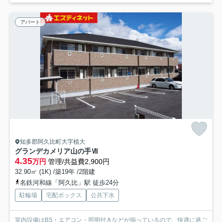
アパート
知多郡阿久比町大字植大
グランデカメリア山の手Ⅶ
4.35
万円
管理/共益費2,900円
32.90㎡ (1K) /築19年 /2階建
名鉄河和線「阿久比」駅 徒歩24分
駐輪場
宅配ボックス
公共下水
室内設備はBS・エアコン・照明付きなどが揃っているので、快適に過ご