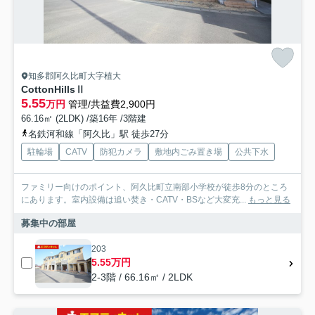
知多郡阿久比町大字植大
CottonHillsⅡ
5.55
万円
管理/共益費2,900円
66.16㎡ (2LDK) /築16年 /3階建
名鉄河和線「阿久比」駅 徒歩27分
駐輪場
CATV
防犯カメラ
敷地内ごみ置き場
公共下水
ファミリー向けのポイント、阿久比町立南部小学校が徒歩8分のところ
にあります。室内設備は追い焚き・CATV・BSなど大変充...
もっと見る
募集中の部屋
203
5.55万円
2-3階 / 66.16㎡ / 2LDK