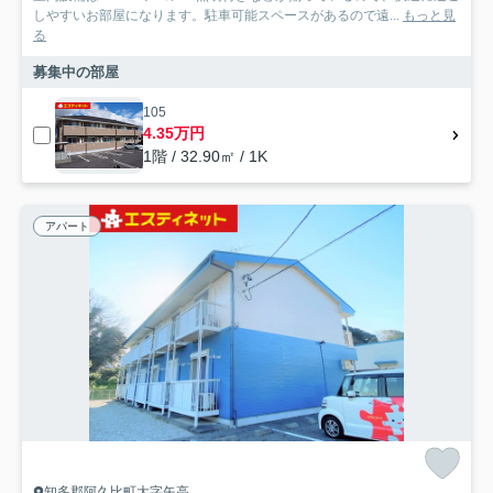
しやすいお部屋になります。駐車可能スペースがあるので遠...
もっと見
る
募集中の部屋
105
4.35万円
1階 / 32.90㎡ / 1K
アパート
知多郡阿久比町大字矢高