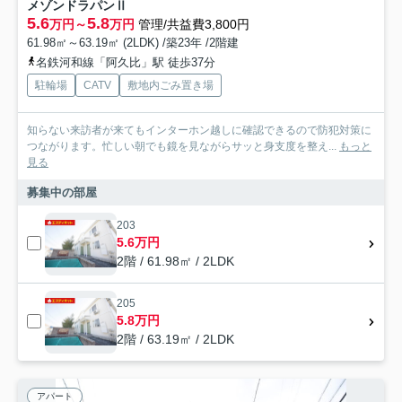
メゾンドラパンⅡ
5.6
5.8
万円～
万円
管理/共益費3,800円
61.98㎡～63.19㎡ (2LDK) /築23年 /2階建
名鉄河和線「阿久比」駅 徒歩37分
駐輪場
CATV
敷地内ごみ置き場
知らない来訪者が来てもインターホン越しに確認できるので防犯対策に
つながります。忙しい朝でも鏡を見ながらサッと身支度を整え...
もっと
見る
募集中の部屋
203
5.6万円
2階 / 61.98㎡ / 2LDK
205
5.8万円
2階 / 63.19㎡ / 2LDK
アパート