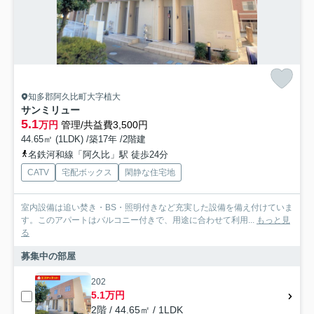
知多郡阿久比町大字植大
サンミリュー
5.1
万円
管理/共益費3,500円
44.65㎡ (1LDK) /築17年 /2階建
名鉄河和線「阿久比」駅 徒歩24分
CATV
宅配ボックス
閑静な住宅地
室内設備は追い焚き・BS・照明付きなど充実した設備を備え付けていま
す。このアパートはバルコニー付きで、用途に合わせて利用...
もっと見
る
募集中の部屋
202
5.1万円
2階 / 44.65㎡ / 1LDK