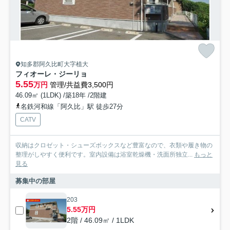
知多郡阿久比町大字植大
フィオーレ・ジーリョ
5.55
万円
管理/共益費3,500円
46.09㎡ (1LDK) /築18年 /2階建
名鉄河和線「阿久比」駅 徒歩27分
CATV
収納はクロゼット・シューズボックスなど豊富なので、衣類や履き物の
整理がしやすく便利です。室内設備は浴室乾燥機・洗面所独立...
もっと
見る
募集中の部屋
203
5.55万円
2階 / 46.09㎡ / 1LDK