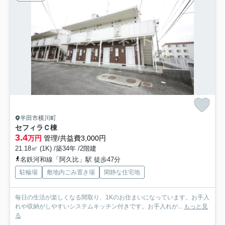
半田市横川町
セフィラＣ棟
3.4
万円
管理/共益費3,000円
21.18㎡ (1K) /築34年 /2階建
名鉄河和線「阿久比」駅 徒歩47分
駐輪場
敷地内ごみ置き場
閑静な住宅地
毎日の生活が楽しくなる間取り、1Kのお住まいになっています。お手入
れや収納がしやすいシステムキッチン付きです。お手入れが...
もっと見
る