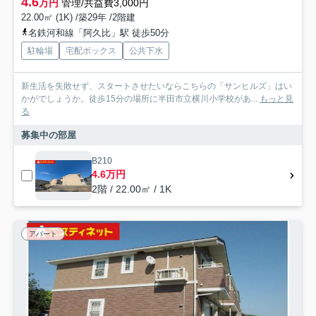
4.6
万円
管理/共益費3,000円
22.00㎡ (1K) /築29年 /2階建
名鉄河和線「阿久比」駅 徒歩50分
駐輪場
宅配ボックス
公共下水
新生活を失敗せず、スタートさせたいならこちらの「サンヒルズ」はい
かがでしょうか。徒歩15分の場所に半田市立横川小学校があ...
もっと見
る
募集中の部屋
B210
4.6万円
2階 / 22.00㎡ / 1K
アパート