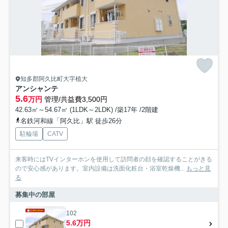
知多郡阿久比町大字植大
アンシャンテ
5.6
万円
管理/共益費3,500円
42.63㎡～54.67㎡ (1LDK～2LDK) /築17年 /2階建
名鉄河和線「阿久比」駅 徒歩26分
駐輪場
CATV
来客時にはTVインターホンを使用して訪問者の顔を確認することがきる
ので安心感があります。室内設備は洗面化粧台・浴室乾燥機...
もっと見
る
募集中の部屋
102
5.6万円