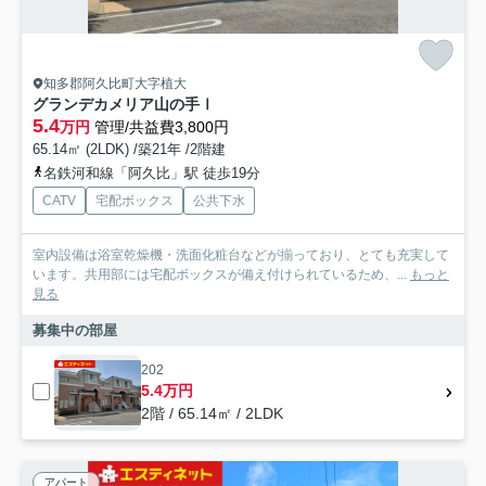
知多郡阿久比町大字植大
グランデカメリア山の手Ⅰ
5.4
万円
管理/共益費3,800円
65.14㎡ (2LDK) /築21年 /2階建
名鉄河和線「阿久比」駅 徒歩19分
CATV
宅配ボックス
公共下水
室内設備は浴室乾燥機・洗面化粧台などが揃っており、とても充実して
います。共用部には宅配ボックスが備え付けられているため、...
もっと
見る
募集中の部屋
202
5.4万円
2階 / 65.14㎡ / 2LDK
アパート