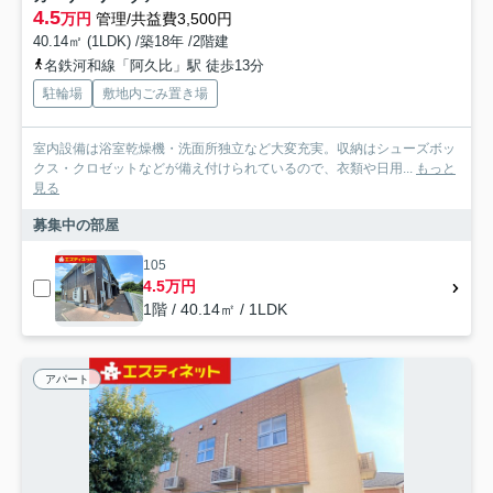
4.5
万円
管理/共益費3,500円
40.14㎡ (1LDK) /築18年 /2階建
名鉄河和線「阿久比」駅 徒歩13分
駐輪場
敷地内ごみ置き場
室内設備は浴室乾燥機・洗面所独立など大変充実。収納はシューズボッ
クス・クロゼットなどが備え付けられているので、衣類や日用...
もっと
見る
募集中の部屋
105
4.5万円
1階 / 40.14㎡ / 1LDK
アパート