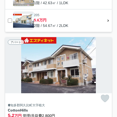
1階 / 42.63㎡ / 1LDK
205
5.6万円
2階 / 54.67㎡ / 2LDK
アパート
知多郡阿久比町大字植大
CottonHills
5.2
万円
管理/共益費2,800円