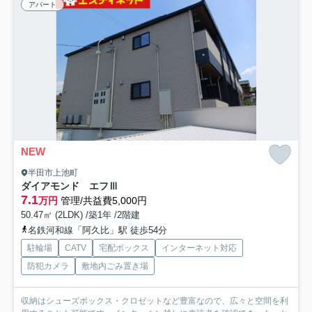
アパート
NEW
半田市上池町
ダイアモンド エフⅢ
7.1
万円
管理/共益費5,000円
50.47㎡ (2LDK) /築1年 /2階建
名鉄河和線「阿久比」駅 徒歩54分
駐輪場
CATV
宅配ボックス
インターネット対応
防犯カメラ
敷地内ごみ置き場
収納はシューズボックス・クロゼットなど豊富なので、広々と空間を利