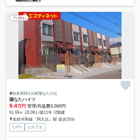
アパート
知多郡阿久比町陽なたの丘
陽なたハイツ
6.4
万円
管理/共益費3,000円
61.69㎡ (2LDK) /築11年 /2階建
名鉄河和線「阿久比」駅 徒歩20分
CATV
公共下水