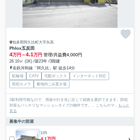
知多郡阿久比町大字矢高
Phlox五反田
4
4.1
万円～
万円
管理/共益費4,000円
26.10㎡ (1K) /築23年 /3階建
名鉄河和線「阿久比」駅 徒歩14分
駐輪場
CATV
宅配ボックス
インターネット対応
防犯カメラ
敷地内ごみ置き場
2駅利用可能なので、用途や行き先に応じて経路を選択できます。防犯
対策もバッチリなマンションタイプの物件です。。こちらのマ...
もっと
見る
募集中の部屋
105
4.1万円