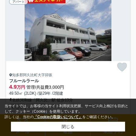
アパート
知多郡阿久比町大字卯坂
フルールラール
4.9
万円
管理/共益費3,000円
49.50㎡ (2LDK) /築29年 /2階建
名鉄河和線「阿久比」駅 徒歩13分
当サイトでは、お客様の当サイト利用状況把握、サービス向上検討を目的と
駐輪場
公共下水
して、クッキー（Cookie）を使用しています。
詳しくは、当社の
「Cookieの取扱いについて」
をご確認ください。
直接会わずにインターホン越しに来訪者を確認できるので、トラブルを
閉じる
検索条件を変更
まとめてお問い合わせ
事前に回避しやすくなります。化粧品やスタイリング剤などを...
もっと
メール
電話
来店予約
見る