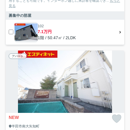
用することも可能です。インターホン越しに来訪者を確認でき...
もっと
見る
募集中の部屋
102
7.1万円
1階 / 50.47㎡ / 2LDK
アパート
NEW
半田市南大矢知町