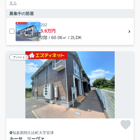
見る
募集中の部屋
202
5.9万円
2階 / 60.06㎡ / 2LDK
アパート
知多郡阿久比町大字宮津
カーサ リーヴァ