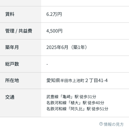
賃料
6.2
万円
管理 / 共益費
4,500円
築年月
2025年6月（築1年）
総戸数
-
所在地
愛知県
２丁目41-4
半田市
上池町
交通
武豊線
「
亀崎
」駅 徒歩31分
名鉄河和線
「
植大
」駅 徒歩40分
名鉄河和線
「
阿久比
」駅 徒歩51分
情報の見方