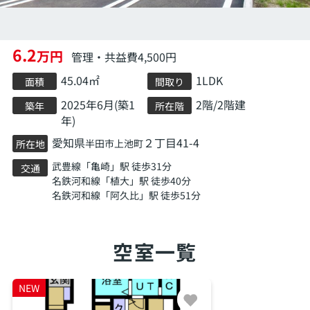
6.2
万円
管理・共益費4,500円
45.04㎡
1LDK
面積
間取り
2025年6月(築1
2階/2階建
築年
所在階
年)
愛知県
２丁目41-4
半田市
上池町
所在地
武豊線
「
亀崎
」駅 徒歩31分
交通
名鉄河和線
「
植大
」駅 徒歩40分
名鉄河和線
「
阿久比
」駅 徒歩51分
空室一覧
NEW