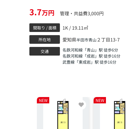
3.7
万円
管理・共益費3,000円
1K / 19.11㎡
間取り / 面積
愛知県
２丁目13-7
所在地
半田市
青山
名鉄河和線
「
青山
」駅 徒歩6分
交通
名鉄河和線
「
成岩
」駅 徒歩16分
武豊線
「
東成岩
」駅 徒歩16分
NEW
NEW