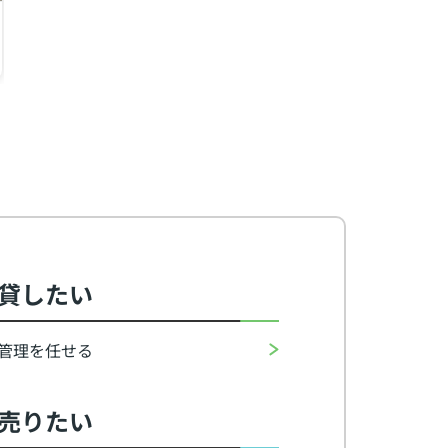
半田市瑞穂町３丁目
半田市有楽町２丁目
半田
2DK（40.92㎡）
1K（25.00㎡）
3LD
4.3
3.8
7
万円
万円
万
貸したい
管理を任せる
売りたい