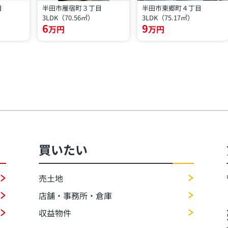
目
半田市雁宿町３丁目
半田市東郷町４丁目
3LDK（70.56㎡）
3LDK（75.17㎡）
6
9
万円
万円
買いたい
売土地
店舗・事務所・倉庫
収益物件