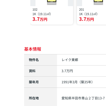
102
201
1K（19.11㎡）
1K（19.11㎡）
3.7
3.7
万円
万円
基本情報
物件名
レイク東郷
賃料
3.7
万円
築年月
1991年3月（築35年）
所在地
愛知県
半田市
青山
２丁目13-7