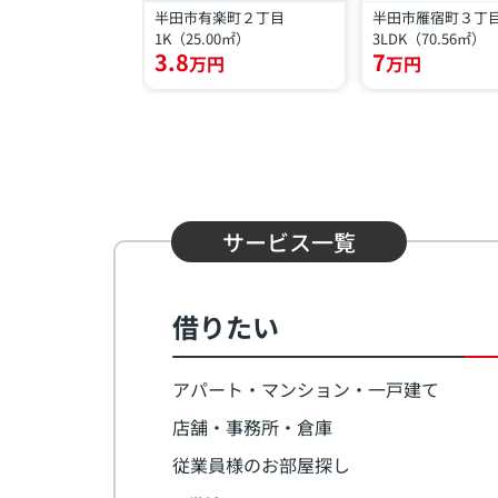
穂町３丁目
半田市有楽町２丁目
半田市雁宿町３丁
.92㎡）
1K（25.00㎡）
3LDK（70.56㎡）
3.8
7
円
万円
万円
サービス一覧
借りたい
アパート・マンション・一戸建て
店舗・事務所・倉庫
従業員様のお部屋探し