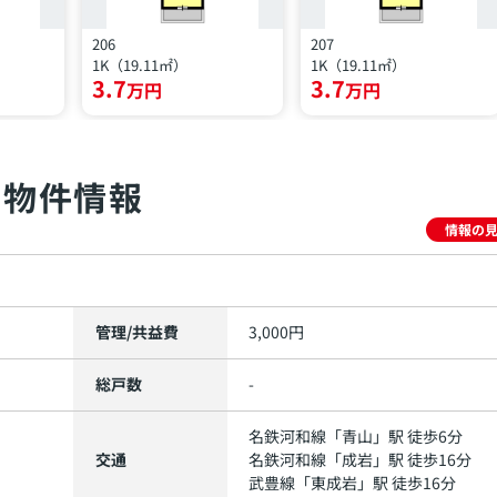
206
207
1K（19.11㎡）
1K（19.11㎡）
3.7
3.7
万円
万円
物件情報
情報の
管理/共益費
3,000円
総戸数
-
名鉄河和線
「
青山
」駅 徒歩6分
交通
名鉄河和線
「
成岩
」駅 徒歩16分
武豊線
「
東成岩
」駅 徒歩16分