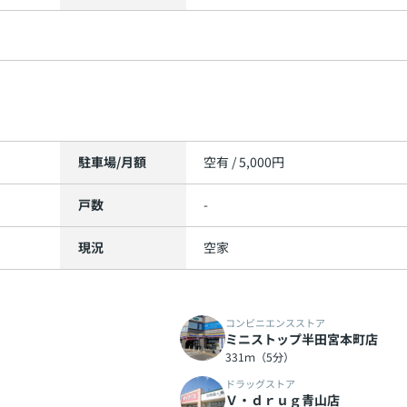
駐車場/月額
空有 / 5,000円
戸数
-
現況
空家
コンビニエンスストア
ミニストップ半田宮本町店
331ｍ（5分）
ドラッグストア
Ｖ・ｄｒｕｇ青山店