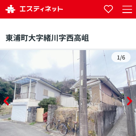
東浦町大字緒川字西高岨
1
/
6