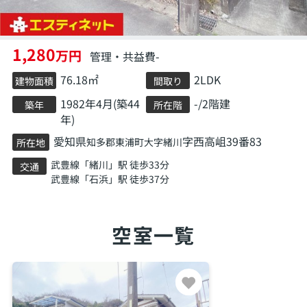
1,280
万円
管理・共益費-
76.18㎡
2LDK
建物面積
間取り
1982年4月(築44
-/2階建
築年
所在階
年)
愛知県
字西高岨39番83
知多郡東浦町
大字緒川
所在地
武豊線
「
緒川
」駅 徒歩33分
交通
武豊線
「
石浜
」駅 徒歩37分
空室一覧