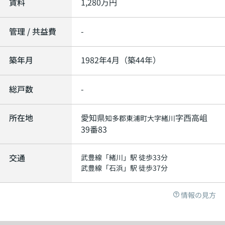
賃料
1,280
万円
管理 / 共益費
-
築年月
1982年4月（築44年）
総戸数
-
所在地
愛知県
字西高岨
知多郡東浦町
大字緒川
39番83
交通
武豊線
「
緒川
」駅 徒歩33分
武豊線
「
石浜
」駅 徒歩37分
情報の見方