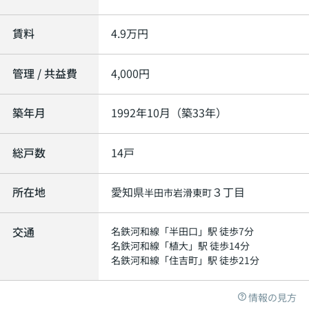
賃料
4.9
万円
管理 / 共益費
4,000円
築年月
1992年10月（築33年）
総戸数
14戸
所在地
愛知県
３丁目
半田市
岩滑東町
交通
名鉄河和線
「
半田口
」駅 徒歩7分
名鉄河和線
「
植大
」駅 徒歩14分
名鉄河和線
「
住吉町
」駅 徒歩21分
情報の見方