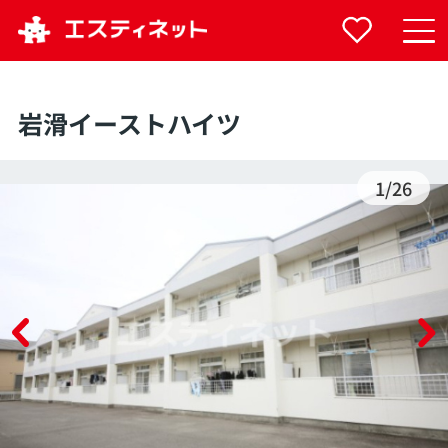
岩滑イーストハイツ
1
/
26