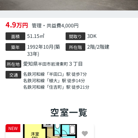
4.9
万円
管理・共益費4,000円
51.15㎡
3DK
面積
間取り
1992年10月(築
2階/2階建
築年
所在階
33年)
愛知県
３丁目
半田市
岩滑東町
所在地
名鉄河和線
「
半田口
」駅 徒歩7分
交通
名鉄河和線
「
植大
」駅 徒歩14分
名鉄河和線
「
住吉町
」駅 徒歩21分
空室一覧
NEW