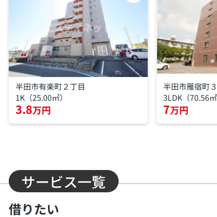
半田市有楽町２丁目
半田市雁宿町
1K（25.00㎡）
3LDK（70.56
3.8
7
万円
万円
サービス一覧
借りたい