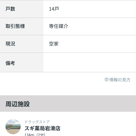
戸数
14戸
取引態様
専任媒介
現況
空家
備考
情報の見方
周辺施設
ドラッグストア
スギ薬局岩滑店
134ｍ（2分）