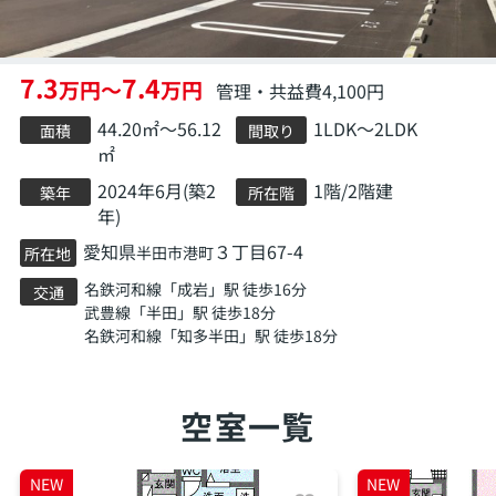
7.3
7.4
万円～
万円
管理・共益費4,100円
44.20㎡～56.12
1LDK～2LDK
面積
間取り
㎡
2024年6月(築2
1階/2階建
築年
所在階
年)
愛知県
３丁目67-4
半田市
港町
所在地
名鉄河和線
「
成岩
」駅 徒歩16分
交通
武豊線
「
半田
」駅 徒歩18分
名鉄河和線
「
知多半田
」駅 徒歩18分
空室一覧
NEW
NEW