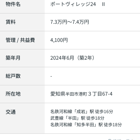
物件名
ポートヴィレッジ24 Ⅱ
賃料
7.3
万円～
7.4
万円
管理 / 共益費
4,100円
築年月
2024年6月（築2年）
総戸数
-
所在地
愛知県
３丁目67-4
半田市
港町
交通
名鉄河和線
「
成岩
」駅 徒歩16分
武豊線
「
半田
」駅 徒歩18分
名鉄河和線
「
知多半田
」駅 徒歩18分