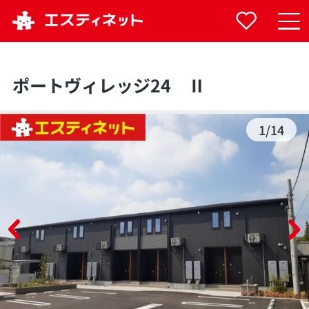
ポートヴィレッジ24 Ⅱ
1
/
14