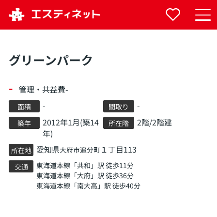
グリーンパーク
-
管理・共益費-
-
-
面積
間取り
2012年1月(築14
2階/2階建
築年
所在階
年)
愛知県
１丁目113
大府市
追分町
所在地
東海道本線
「
共和
」駅 徒歩11分
交通
東海道本線
「
大府
」駅 徒歩36分
東海道本線
「
南大高
」駅 徒歩40分