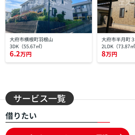
大府市横根町羽根山
大府市半月町
3DK（55.67㎡）
2LDK（73.87
6.2
8
万円
万円
サービス一覧
借りたい