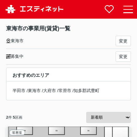
東海市の事業用(賃貸)一覧
東海市
変更
募集中
変更
おすすめのエリア
半田市
/
東海市
/
大府市
/
常滑市
/
知多郡武豊町
2
件
5
区画
駐車場