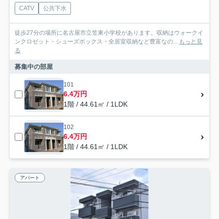
CATV
公共下水
徒歩27分の場所に名古屋市立笠東小学校があります。収納はウォークイ
ンクロゼット・シューズボックス・全居室収納など豊富なの...
もっと見
る
募集中の部屋
101
6.4万円
1階 / 44.61㎡ / 1LDK
102
6.4万円
1階 / 44.61㎡ / 1LDK
アパート