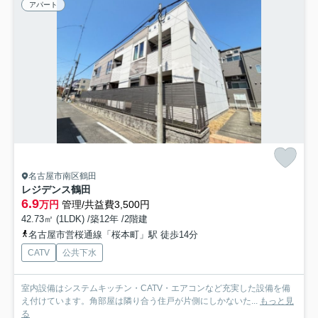
アパート
名古屋市南区鶴田
レジデンス鶴田
6.9
万円
管理/共益費3,500円
42.73㎡ (1LDK) /築12年 /2階建
名古屋市営桜通線「桜本町」駅 徒歩14分
CATV
公共下水
室内設備はシステムキッチン・CATV・エアコンなど充実した設備を備
え付けています。角部屋は隣り合う住戸が片側にしかないた...
もっと見
る