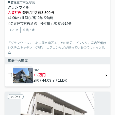
名古屋市南区呼続
グランウィル
7.2
万円
管理/共益費3,500円
44.09㎡ (1LDK) /築12年 /2階建
名古屋市営桜通線「桜本町」駅 徒歩14分
CATV
公共下水
「グランウィル」：名古屋市南区エリアの新居にピッタリ。室内設備は
システムキッチン・CATV・エアコンなどが揃っているので...
もっと見
る
募集中の部屋
202
7.2万円
2階 / 44.09㎡ / 1LDK
アパート