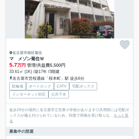
名古屋市南区菊住
マ メゾン菊住Ｗ
5.7
万円
管理/共益費5,500円
33.61㎡ (1K) /築17年 /3階建
名古屋市営桜通線「桜本町」駅 徒歩6分
駐輪場
オートロック
CATV
宅配ボックス
インターネット対応
公共下水
徒歩29分の場所に名古屋市立笠東小学校があります◎共用部には宅配ボ
ックスが備え付けられているため、対面で荷物を受け取らな...
もっと見
る
募集中の部屋