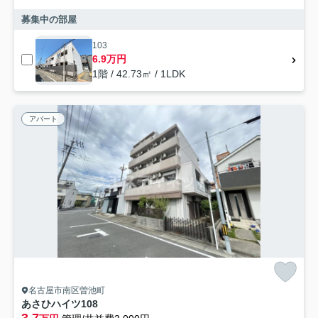
募集中の部屋
103
6.9万円
1階 / 42.73㎡ / 1LDK
アパート
名古屋市南区曽池町
あさひハイツ108
3.7