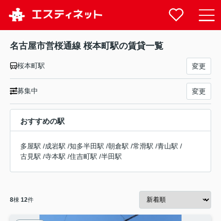
名古屋市営桜通線 桜本町駅の賃貸一覧
桜本町駅
変更
募集中
変更
おすすめの駅
多屋駅
/
成岩駅
/
知多半田駅
/
朝倉駅
/
常滑駅
/
青山駅
/
古見駅
/
寺本駅
/
住吉町駅
/
半田駅
8
棟
12
件