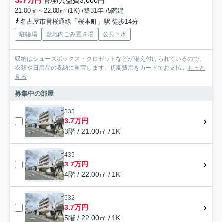
万円
管理/共益費3,000円
21.00㎡～22.00㎡ (1K) /築31年 /5階建
名古屋市営桜通線「桜本町」駅 徒歩14分
駐輪場
敷地内ごみ置き場
公共下水
収納はシューズボックス・クロゼットなどが備え付けられているので、
衣類や日用品の収納に重宝します。初期費用をカードでお支払...
もっと
見る
募集中の部屋
333
3.7万円
3階 / 21.00㎡ / 1K
435
3.7万円
4階 / 22.00㎡ / 1K
532
3.7万円
5階 / 22.00㎡ / 1K