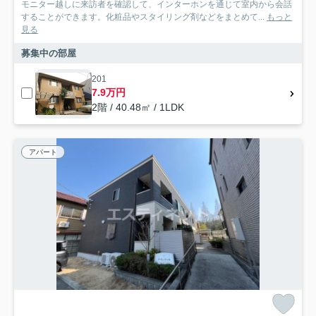
モニター越しに来訪者を確認して、インターホンを通じて室内から会話
することができます。化粧品やスタイリング剤などをまとめて...
もっと
見る
募集中の部屋
201
7.9万円
2階 / 40.48㎡ / 1LDK
アパート