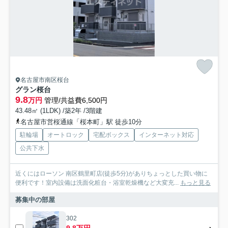
名古屋市南区桜台
グラン桜台
9.8
万円
管理/共益費6,500円
43.48㎡ (1LDK) /築2年 /3階建
名古屋市営桜通線「桜本町」駅 徒歩10分
駐輪場
オートロック
宅配ボックス
インターネット対応
公共下水
近くにはローソン 南区鶴里町店(徒歩5分)がありちょっとした買い物に
便利です！室内設備は洗面化粧台・浴室乾燥機など大変充...
もっと見る
募集中の部屋
302
9.8万円