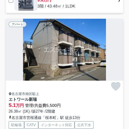
3階 / 43.48㎡ / 1LDK
アパート
名古屋市南区駈上
エトワール新瑞
5.1
万円
管理/共益費5,500円
26.38㎡ (1K) /築27年 /2階建
名古屋市営桜通線「桜本町」駅 徒歩13分
駐輪場
CATV
インターネット対応
公共下水