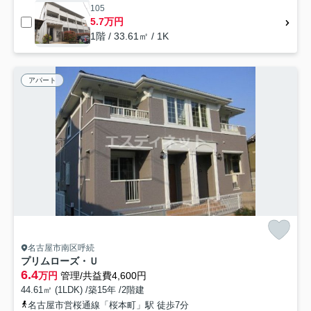
105
5.7万円
1階 / 33.61㎡ / 1K
アパート
名古屋市南区呼続
プリムローズ・Ｕ
6.4
万円
管理/共益費4,600円
44.61㎡ (1LDK) /築15年 /2階建
名古屋市営桜通線「桜本町」駅 徒歩7分