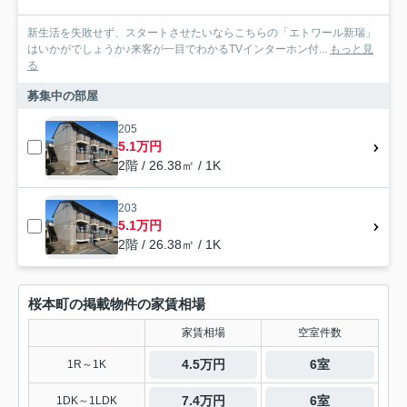
新生活を失敗せず、スタートさせたいならこちらの「エトワール新瑞」
はいかがでしょうか♪来客が一目でわかるTVインターホン付...
もっと見
る
募集中の部屋
205
5.1万円
2階 / 26.38㎡ / 1K
203
5.1万円
2階 / 26.38㎡ / 1K
桜本町の掲載物件の家賃相場
家賃相場
空室件数
4.5万円
6室
1R～1K
7.4万円
6室
1DK～1LDK