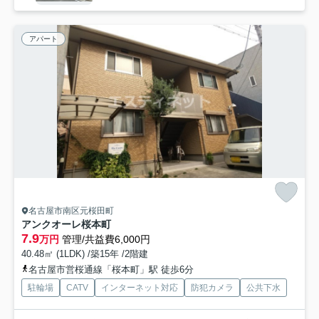
アパート
名古屋市南区元桜田町
アンクオーレ桜本町
7.9
万円
管理/共益費6,000円
40.48㎡ (1LDK) /築15年 /2階建
名古屋市営桜通線「桜本町」駅 徒歩6分
駐輪場
CATV
インターネット対応
防犯カメラ
公共下水