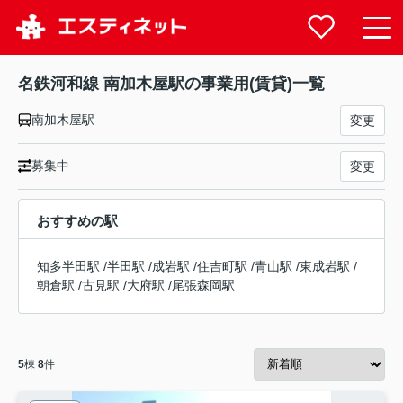
名鉄河和線 南加木屋駅の事業用(賃貸)一覧
南加木屋駅
変更
募集中
変更
おすすめの駅
知多半田駅
/
半田駅
/
成岩駅
/
住吉町駅
/
青山駅
/
東成岩駅
/
朝倉駅
/
古見駅
/
大府駅
/
尾張森岡駅
5
棟
8
件