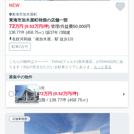
NEW
東海市加木屋町
東海市加木屋町柿畑の店舗一部
72
万円 (0.52万円/坪)
管理/共益費50,000円
138.77坪 (458.75㎡) /築37年 /3階建
名鉄河和線「南加木屋」駅 徒歩1分
駐車2台可
こちらの物件はスーパー「Felna(フェルナ)加木屋店」が254m以内にあ
ります！8台の空きがただいま駐車エリアにありま...
もっと見る
募集中の物件
1階
72万円 (0.52万円/坪)
1階 / 138.77坪 (458.75㎡)
店舗事務所