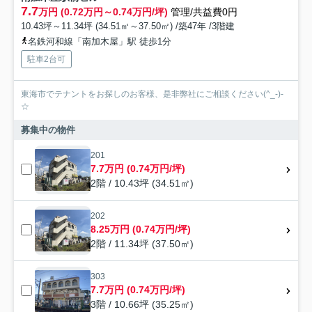
7.7
万円 (0.72万円～0.74万円/坪)
管理/共益費0円
10.43坪～11.34坪 (34.51㎡～37.50㎡) /築47年 /3階建
名鉄河和線「南加木屋」駅 徒歩1分
駐車2台可
東海市でテナントをお探しのお客様、是非弊社にご相談ください(^_-)-
☆
募集中の物件
201
7.7万円 (0.74万円/坪)
2階 / 10.43坪 (34.51㎡)
202
8.25万円 (0.74万円/坪)
2階 / 11.34坪 (37.50㎡)
303
7.7万円 (0.74万円/坪)
3階 / 10.66坪 (35.25㎡)