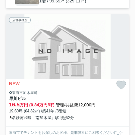
1階 / 99.55坪 (329.11㎡)
店舗事務所
NEW
東海市加木屋町
早川ビル
16.5
万円 (0.84万円/坪)
管理/共益費12,000円
19.60坪 (64.82㎡) /築41年 /3階建
名鉄河和線「南加木屋」駅 徒歩2分
東海市でテナントをお探しのお客様、是非弊社にご相談ください(^_-)-