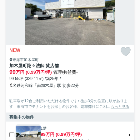
NEW
東海市加木屋町
加木屋町陀々法師 貸店舗
99
万円 (0.99万円/坪)
管理/共益費-
99.55坪 (329.11㎡) /築25年 /-
名鉄河和線「南加木屋」駅 徒歩22分
駐車場が12台ご利用いただける物件です♪ 徒歩3分の位置に駅がありま
す！東海市でテナントをお探しのお客様、是非弊社にご相...
もっと見る
募集中の物件
1階
99万円 (0.99万円/坪)