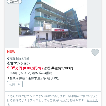
店舗一部
NEW
東海市加木屋町
石塚マンション
9.35
万円 (0.88万円/坪)
管理/共益費3,300円
10.58坪 (35.00㎡) /築50年 /4階建
名鉄河和線「南加木屋」駅 徒歩19分
公共下水
こちらの物件はコンビニまで343mにあります！駐車場がご利用いただ
ける物件です！オフィスとしてもご利用いただける物件です...
もっと見
る