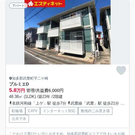
アパート
知多郡武豊町字二ケ崎
プルミエD
5.8
万円
管理/共益費6,000円
48.38㎡ (1LDK) /築23年 /2階建
名鉄河和線「上ゲ」駅 徒歩7分
武豊線「武豊」駅 徒歩21分
武豊線
駐輪場
CATV
インターネット対応
敷地内ごみ置き場
公共下水
こだわりで選びたい方におすすめ。知多郡武豊町エリアで住まいをお探