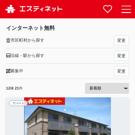
インターネット無料
市区町村から探す
変更
沿線・駅から探す
変更
募集中
変更
12
棟
21
件
アパート