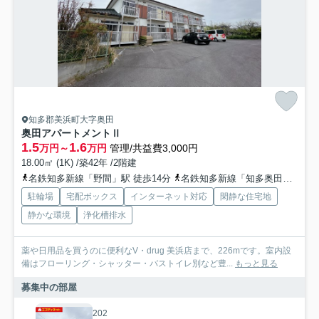
知多郡美浜町大字奥田
奥田アパートメントⅡ
1.5
1.6
万円～
万円
管理/共益費3,000円
18.00㎡ (1K) /築42年 /2階建
名鉄知多新線「野間」駅 徒歩14分
名鉄知多新線「知多奥田」駅 徒歩17分
駐輪場
宅配ボックス
インターネット対応
閑静な住宅地
静かな環境
浄化槽排水
薬や日用品を買うのに便利なV・drug 美浜店まで、226mです。室内設
備はフローリング・シャッター・バストイレ別など豊...
もっと見る
募集中の部屋
202