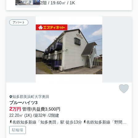
2階 / 19.60㎡ / 1K
アパート
知多郡美浜町大字奥田
ブルーハイツ3
2
万円
管理/共益費3,500円
22.20㎡ (1K) /築32年 /2階建
名鉄知多新線「知多奥田」駅 徒歩13分
名鉄知多新線「野間」駅 徒歩16分
駐輪場