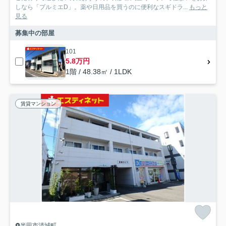
しなら「プルミエD」。薬や日用品を買うのに便利なスギドラ...
もっと
見る
募集中の部屋
101
5.8万円
1階 / 48.38㎡ / 1LDK
賃貸マンション
半田市清城町