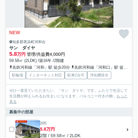
NEW
知多郡美浜町河和台
サン ダイヤ
5.8
万円
管理/共益費4,000円
59.58㎡ (2LDK) /築16年 /2階建
名鉄河和線「河和」駅 徒歩20分
名鉄河和線「河和口」駅 徒歩52分
駐輪場
インターネット対応
駐車2台可
浄化槽排水
ぜひ一度見ていただきたい、「サン ダイヤ」です。ふたりで生活して
生活費が抑えられるお住まいになります。バルコニー付きの物...
もっと
見る
募集中の部屋
205
5.8万円
2階 / 59.58㎡ / 2LDK