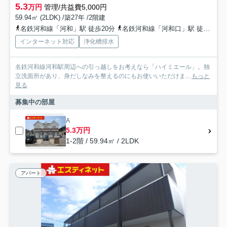
5.3
万円
管理/共益費5,000円
59.94㎡ (2LDK) /築27年 /2階建
名鉄河和線「河和」駅 徒歩20分
名鉄河和線「河和口」駅 徒歩54分
インターネット対応
浄化槽排水
名鉄河和線河和駅周辺への引っ越しをお考えなら「ハイミエール」。独
立洗面所があり、身だしなみを整えるのにもお使いいただけま...
もっと
見る
募集中の部屋
A
5.3万円
1-2階 / 59.94㎡ / 2LDK
アパート