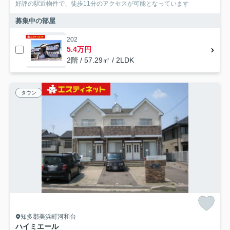
好評の駅近物件で、徒歩11分のアクセスが可能となっています
募集中の部屋
202
5.4万円
2階 / 57.29㎡ / 2LDK
タウン
知多郡美浜町河和台
ハイミエール