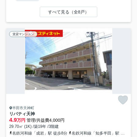
すべて見る（全8戸）
賃貸マンション
半田市天神町
リバティ天神
4.9
万円
管理/共益費4,000円
29.70㎡ (1K) /築19年 /3階建
名鉄河和線「成岩」駅 徒歩8分
名鉄河和線「知多半田」駅 徒歩12分