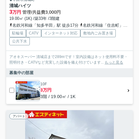
清城ハイツ
3
万円
管理/共益費3,000円
19.00㎡ (1K) /築33年 /3階建
名鉄河和線「知多半田」駅 徒歩17分
名鉄河和線「住吉町」駅 徒歩20分
駐輪場
CATV
インターネット対応
敷地内ごみ置き場
公共下水
アオキスーパー 清城店まで289mです！室内設備はネット使用料不要・
照明付き・CATVなど充実した設備を備え付けています...
もっと見る
募集中の部屋
10F
3万円
3階 / 19.00㎡ / 1K
アパート