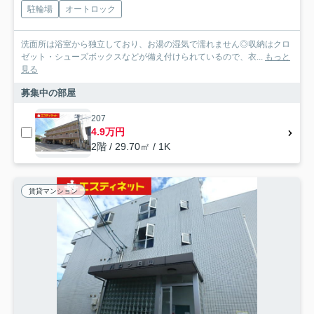
駐輪場
オートロック
洗面所は浴室から独立しており、お湯の湿気で濡れません◎収納はクロ
ゼット・シューズボックスなどが備え付けられているので、衣...
もっと
見る
募集中の部屋
207
4.9万円
2階 / 29.70㎡ / 1K
賃貸マンション