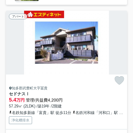
アパート
知多郡武豊町大字冨貴
セドナスⅠ
5.4
万円
管理/共益費4,200円
57.29㎡ (2LDK) /築19年 /2階建
名鉄知多新線「富貴」駅 徒歩11分
名鉄河和線「河和口」駅 徒歩38分
浄化槽排水