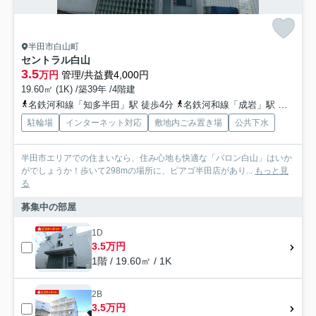
半田市白山町
セントラル白山
3.5
万円
管理/共益費4,000円
19.60㎡ (1K) /築39年 /4階建
名鉄河和線「知多半田」駅 徒歩4分
名鉄河和線「成岩」駅 徒歩15分
駐輪場
インターネット対応
敷地内ごみ置き場
公共下水
半田市エリアでの住まいなら、住み心地も快適な「バロン白山」はいか
がでしょうか！歩いて298mの場所に、ピアゴ半田店があり...
もっと見
る
募集中の部屋
1D
3.5万円
1階 / 19.60㎡ / 1K
2B
3.5万円