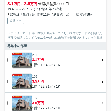
3.1
3.6
万円～
万円
管理/共益費3,000円
19.45㎡～22.71㎡ (1K) /築31年 /3階建
武豊線「亀崎」駅 徒歩11分
武豊線「乙川」駅 徒歩38分
公共下水
ファミリーマート 半田生見町店が461mにある物件です！ドアを開けた
り直接会話しなくてもモニター越しに来訪者を確認できる...
もっと見る
募集中の部屋
211
3.1万円
1階 / 19.45㎡ / 1K
102
3.5万円
1階 / 22.71㎡ / 1K
107
3.5万円
1階 / 22.71㎡ / 1K