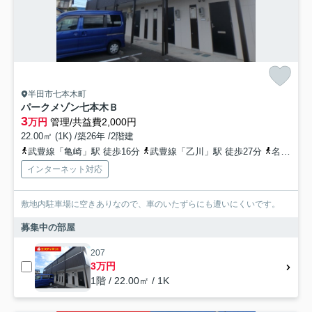
半田市七本木町
パークメゾン七本木Ｂ
3
万円
管理/共益費2,000円
22.00㎡ (1K) /築26年 /2階建
武豊線「亀崎」駅 徒歩16分
武豊線「乙川」駅 徒歩27分
名鉄河和線「植大」駅 徒歩44分
インターネット対応
敷地内駐車場に空きありなので、車のいたずらにも遭いにくいです。
募集中の部屋
207
3万円
1階 / 22.00㎡ / 1K